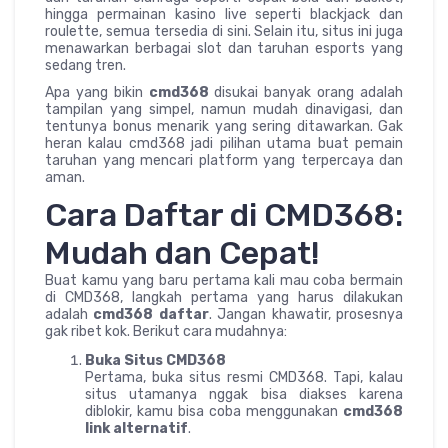
hingga permainan kasino live seperti blackjack dan
roulette, semua tersedia di sini. Selain itu, situs ini juga
menawarkan berbagai slot dan taruhan esports yang
sedang tren.
Apa yang bikin
cmd368
disukai banyak orang adalah
tampilan yang simpel, namun mudah dinavigasi, dan
tentunya bonus menarik yang sering ditawarkan. Gak
heran kalau cmd368 jadi pilihan utama buat pemain
taruhan yang mencari platform yang terpercaya dan
aman.
Cara Daftar di CMD368:
Mudah dan Cepat!
Buat kamu yang baru pertama kali mau coba bermain
di CMD368, langkah pertama yang harus dilakukan
adalah
cmd368 daftar
. Jangan khawatir, prosesnya
gak ribet kok. Berikut cara mudahnya:
Buka Situs CMD368
Pertama, buka situs resmi CMD368. Tapi, kalau
situs utamanya nggak bisa diakses karena
diblokir, kamu bisa coba menggunakan
cmd368
link alternatif
.