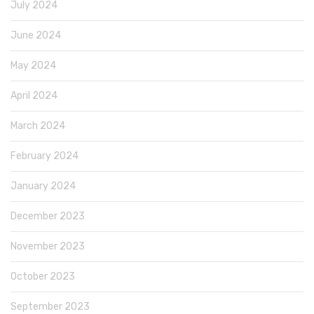
July 2024
June 2024
May 2024
April 2024
March 2024
February 2024
January 2024
December 2023
November 2023
October 2023
September 2023