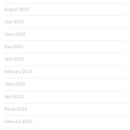
August 2023
July 2023
June 2023
May 2023
April 2023
February 2023
June 2022
April 2022
March 2022
February 2022