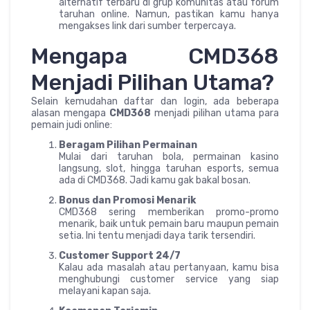
alternatif terbaru di grup komunitas atau forum
taruhan online. Namun, pastikan kamu hanya
mengakses link dari sumber terpercaya.
Mengapa CMD368
Menjadi Pilihan Utama?
Selain kemudahan daftar dan login, ada beberapa
alasan mengapa
CMD368
menjadi pilihan utama para
pemain judi online:
Beragam Pilihan Permainan
Mulai dari taruhan bola, permainan kasino
langsung, slot, hingga taruhan esports, semua
ada di CMD368. Jadi kamu gak bakal bosan.
Bonus dan Promosi Menarik
CMD368 sering memberikan promo-promo
menarik, baik untuk pemain baru maupun pemain
setia. Ini tentu menjadi daya tarik tersendiri.
Customer Support 24/7
Kalau ada masalah atau pertanyaan, kamu bisa
menghubungi customer service yang siap
melayani kapan saja.