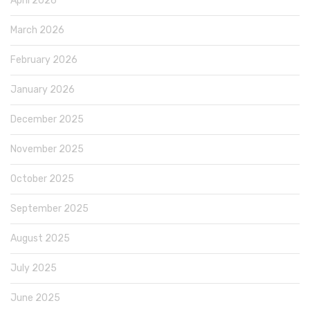
April 2026
March 2026
February 2026
January 2026
December 2025
November 2025
October 2025
September 2025
August 2025
July 2025
June 2025