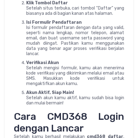
Klik Tombol Daftar
Setelah situs terbuka, cari tombol “Daftar” yang
biasanya ada di bagian kanan atas halaman.
Isi Formulir Pendaftaran
Isi formulir pendaftaran dengan data yang valid,
seperti nama lengkap, nomor telepon, alamat
email, dan buat username serta password yang
mudah diingat. Pastikan kamu menggunakan
data yang benar agar proses verifikasi berjalan
lancar.
Verifikasi Akun
Setelah mengisi formulir, kamu akan menerima
kode verifikasi yang dikirimkan melalui email atau
SMS. Masukkan kode verifikasi untuk
mengaktifkan akun kamu.
Akun Aktif, Siap Main!
Setelah akun kamu aktif, kamu sudah bisa login
dan mulai bermain!
Cara CMD368 Login
dengan Lancar
Setelah kamu berhasil melakukan
cmd368 daftar
,