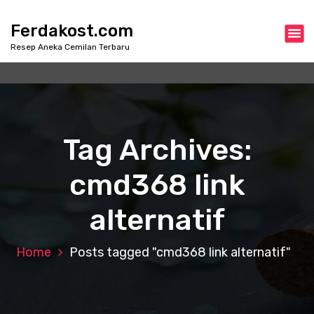
S
k
Ferdakost.com
i
Resep Aneka Cemilan Terbaru
p
t
o
c
o
n
Tag Archives:
t
e
cmd368 link
n
t
alternatif
Home
Posts tagged "cmd368 link alternatif"