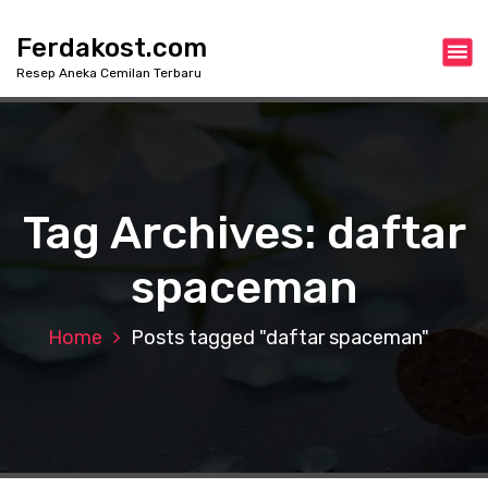
S
k
Ferdakost.com
i
Resep Aneka Cemilan Terbaru
p
t
o
c
o
n
Tag Archives: daftar
t
e
spaceman
n
t
Home
Posts tagged "daftar spaceman"