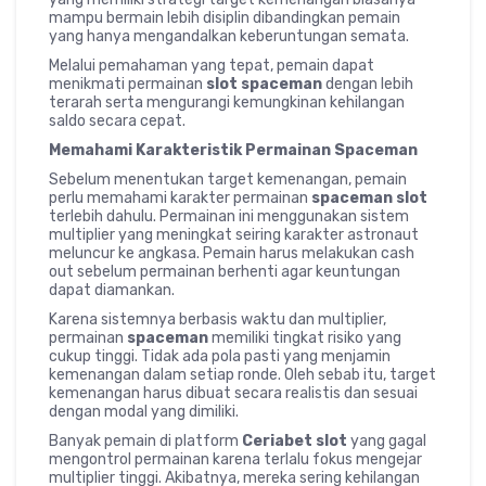
mampu bermain lebih disiplin dibandingkan pemain
yang hanya mengandalkan keberuntungan semata.
Melalui pemahaman yang tepat, pemain dapat
menikmati permainan
slot spaceman
dengan lebih
terarah serta mengurangi kemungkinan kehilangan
saldo secara cepat.
Memahami Karakteristik Permainan Spaceman
Sebelum menentukan target kemenangan, pemain
perlu memahami karakter permainan
spaceman slot
terlebih dahulu. Permainan ini menggunakan sistem
multiplier yang meningkat seiring karakter astronaut
meluncur ke angkasa. Pemain harus melakukan cash
out sebelum permainan berhenti agar keuntungan
dapat diamankan.
Karena sistemnya berbasis waktu dan multiplier,
permainan
spaceman
memiliki tingkat risiko yang
cukup tinggi. Tidak ada pola pasti yang menjamin
kemenangan dalam setiap ronde. Oleh sebab itu, target
kemenangan harus dibuat secara realistis dan sesuai
dengan modal yang dimiliki.
Banyak pemain di platform
Ceriabet slot
yang gagal
mengontrol permainan karena terlalu fokus mengejar
multiplier tinggi. Akibatnya, mereka sering kehilangan