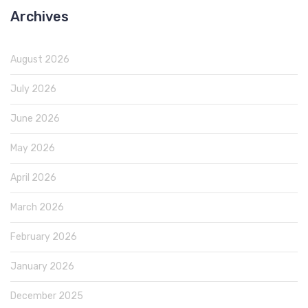
Archives
August 2026
July 2026
June 2026
May 2026
April 2026
March 2026
February 2026
January 2026
December 2025