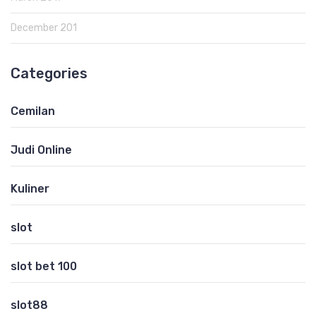
December 201
Categories
Cemilan
Judi Online
Kuliner
slot
slot bet 100
slot88