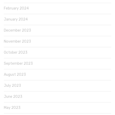
February 2024
January 2024
December 2023
November 2023
October 2023
September 2023
August 2023
July 2023
June 2023
May 2023