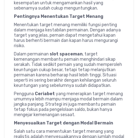
kesempatan untuk mengamankan hasil yang
sebenarnya sudah cukup menguntungkan.
Pentingnya Menentukan Target Menang
Menentukan target menang memiliki fungsi penting
dalam menjaga kestabilan permainan. Dengan adanya
target yang jelas, pemain dapat mengetahui kapan
harus berhenti bermain dan kapan harus mengurangi
risiko.
Dalam permainan
slot spaceman
, target
kemenangan membantu pemain menghindari sikap
serakah. Tidak sedikit pemain yang sudah memperoleh
keuntungan cukup besar, tetapi tetap melanjutkan
permainan karena berharap hasil lebih tinggi. Situasi
seperti ini sering berakhir dengan kehilangan seluruh
keuntungan yang sebelumnya sudah didapatkan.
Pengguna
Ceriabet
yang menerapkan target menang
umumnya lebih mampu menjaga modal bermain dalam
jangka panjang. Strategi ini juga membantu pemain
tetap fokus pada pengelolaan saldo, bukan hanya
mengejar kemenangan sesaat.
Menyesuaikan Target dengan Modal Bermain
Salah satu cara menentukan target menang yang
realistis adalah menyesuaikannya dengan jumlah modal