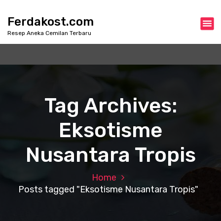
S
k
Ferdakost.com
i
Resep Aneka Cemilan Terbaru
p
t
o
c
o
n
Tag Archives:
t
e
Eksotisme
n
t
Nusantara Tropis
Home
Posts tagged "Eksotisme Nusantara Tropis"