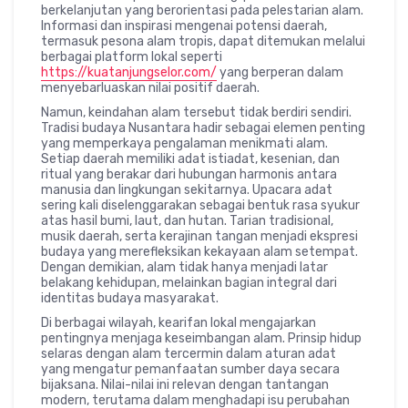
berkelanjutan yang berorientasi pada pelestarian alam.
Informasi dan inspirasi mengenai potensi daerah,
termasuk pesona alam tropis, dapat ditemukan melalui
berbagai platform lokal seperti
https://kuatanjungselor.com/
yang berperan dalam
menyebarluaskan nilai positif daerah.
Namun, keindahan alam tersebut tidak berdiri sendiri.
Tradisi budaya Nusantara hadir sebagai elemen penting
yang memperkaya pengalaman menikmati alam.
Setiap daerah memiliki adat istiadat, kesenian, dan
ritual yang berakar dari hubungan harmonis antara
manusia dan lingkungan sekitarnya. Upacara adat
sering kali diselenggarakan sebagai bentuk rasa syukur
atas hasil bumi, laut, dan hutan. Tarian tradisional,
musik daerah, serta kerajinan tangan menjadi ekspresi
budaya yang merefleksikan kekayaan alam setempat.
Dengan demikian, alam tidak hanya menjadi latar
belakang kehidupan, melainkan bagian integral dari
identitas budaya masyarakat.
Di berbagai wilayah, kearifan lokal mengajarkan
pentingnya menjaga keseimbangan alam. Prinsip hidup
selaras dengan alam tercermin dalam aturan adat
yang mengatur pemanfaatan sumber daya secara
bijaksana. Nilai-nilai ini relevan dengan tantangan
modern, terutama dalam menghadapi isu perubahan