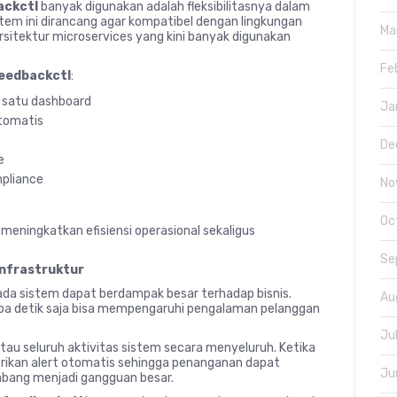
ackctl
banyak digunakan adalah fleksibilitasnya dalam
tem ini dirancang agar kompatibel dengan lingkungan
Ma
arsitektur microservices yang kini banyak digunakan
Fe
eedbackctl
:
m satu dashboard
Ja
otomatis
De
e
pliance
No
Oc
 meningkatkan efisiensi operasional sekaligus
.
Se
Infrastruktur
pada sistem dapat berdampak besar terhadap bisnis.
Au
apa detik saja bisa mempengaruhi pengalaman pelanggan
Ju
tau seluruh aktivitas sistem secara menyeluruh. Ketika
erikan alert otomatis sehingga penanganan dapat
Ju
mbang menjadi gangguan besar.