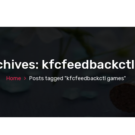
chives: kfcfeedbackct
Home
Posts tagged "kfcfeedbackctl games"