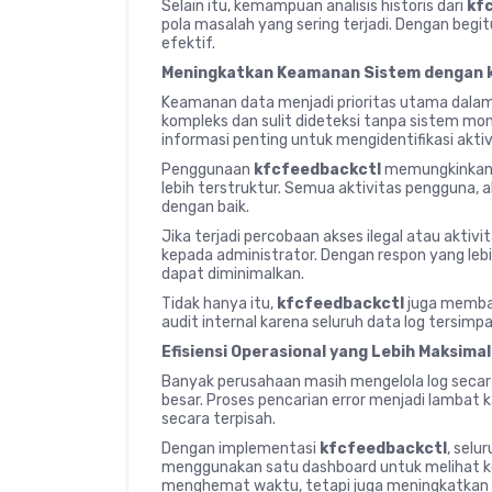
Selain itu, kemampuan analisis historis dari
kf
pola masalah yang sering terjadi. Dengan begi
efektif.
Meningkatkan Keamanan Sistem dengan 
Keamanan data menjadi prioritas utama dalam 
kompleks dan sulit dideteksi tanpa sistem mon
informasi penting untuk mengidentifikasi akti
Penggunaan
kfcfeedbackctl
memungkinkan 
lebih terstruktur. Semua aktivitas pengguna, 
dengan baik.
Jika terjadi percobaan akses ilegal atau aktiv
kepada administrator. Dengan respon yang lebi
dapat diminimalkan.
Tidak hanya itu,
kfcfeedbackctl
juga memba
audit internal karena seluruh data log tersimp
Efisiensi Operasional yang Lebih Maksimal
Banyak perusahaan masih mengelola log seca
besar. Proses pencarian error menjadi lambat 
secara terpisah.
Dengan implementasi
kfcfeedbackctl
, selu
menggunakan satu dashboard untuk melihat kes
menghemat waktu, tetapi juga meningkatkan pro