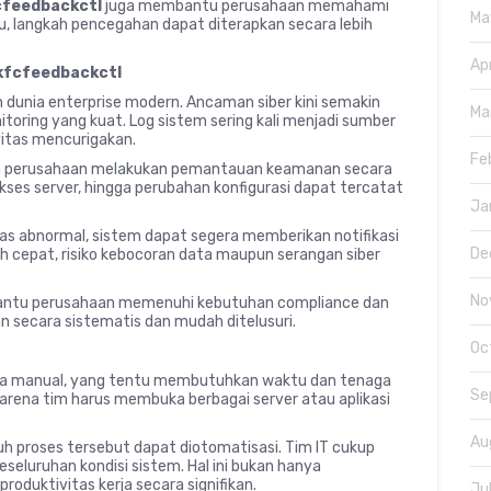
cfeedbackctl
juga membantu perusahaan memahami
Ma
tu, langkah pencegahan dapat diterapkan secara lebih
Ap
kfcfeedbackctl
dunia enterprise modern. Ancaman siber kini semakin
Ma
itoring yang kuat. Log sistem sering kali menjadi sumber
vitas mencurigakan.
Fe
perusahaan melakukan pemantauan keamanan secara
akses server, hingga perubahan konfigurasi dapat tercatat
Ja
itas abnormal, sistem dapat segera memberikan notifikasi
De
h cepat, risiko kebocoran data maupun serangan siber
No
ntu perusahaan memenuhi kebutuhan compliance dan
an secara sistematis dan mudah ditelusuri.
Oc
ra manual, yang tentu membutuhkan waktu dan tenaga
Se
karena tim harus membuka berbagai server atau aplikasi
Au
ruh proses tersebut dapat diotomatisasi. Tim IT cukup
eluruhan kondisi sistem. Hal ini bukan hanya
duktivitas kerja secara signifikan.
Ju