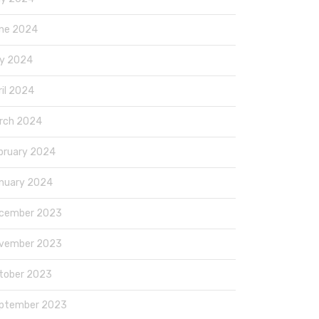
ne 2024
y 2024
ril 2024
rch 2024
bruary 2024
nuary 2024
cember 2023
vember 2023
tober 2023
ptember 2023