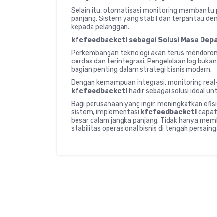
Selain itu, otomatisasi monitoring membantu 
panjang. Sistem yang stabil dan terpantau de
kepada pelanggan.
kfcfeedbackctl sebagai Solusi Masa Dep
Perkembangan teknologi akan terus mendoron
cerdas dan terintegrasi. Pengelolaan log bukan
bagian penting dalam strategi bisnis modern.
Dengan kemampuan integrasi, monitoring real-ti
kfcfeedbackctl
hadir sebagai solusi ideal u
Bagi perusahaan yang ingin meningkatkan efis
sistem, implementasi
kfcfeedbackctl
dapat
besar dalam jangka panjang. Tidak hanya memba
stabilitas operasional bisnis di tengah persain