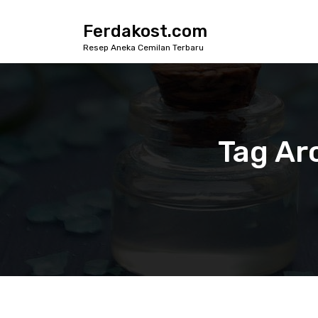
S
k
Ferdakost.com
i
Resep Aneka Cemilan Terbaru
p
t
o
c
o
n
Tag Ar
t
e
n
t