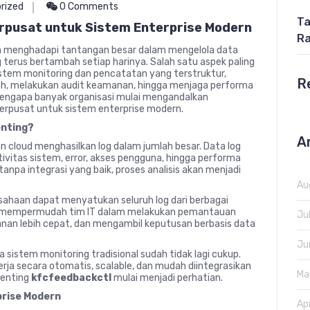
rized
0 Comments
Ta
erpusat untuk Sistem Enterprise Modern
Ra
ern menghadapi tantangan besar dalam mengelola data
 terus bertambah setiap harinya. Salah satu aspek paling
sistem monitoring dan pencatatan yang terstruktur,
R
ah, melakukan audit keamanan, hingga menjaga performa
 mengapa banyak organisasi mulai mengandalkan
 terpusat untuk sistem enterprise modern.
enting?
A
nan cloud menghasilkan log dalam jumlah besar. Data log
tivitas sistem, error, akses pengguna, hingga performa
 tanpa integrasi yang baik, proses analisis akan menjadi
Au
usahaan dapat menyatukan seluruh log dari berbagai
ini mempermudah tim IT dalam melakukan pemantauan
Ju
an lebih cepat, dan mengambil keputusan berbasis data
Ju
sistem monitoring tradisional sudah tidak lagi cukup.
a secara otomatis, scalable, dan mudah diintegrasikan
Ma
penting
kfcfeedbackctl
mulai menjadi perhatian.
prise Modern
Ap