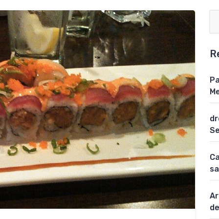
R
Pa
Me
dr
Se
Ca
sa
Ar
de