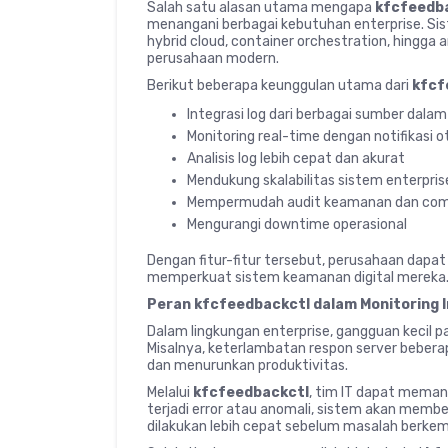
Salah satu alasan utama mengapa
kfcfeedb
menangani berbagai kebutuhan enterprise. Sis
hybrid cloud, container orchestration, hingga 
perusahaan modern.
Berikut beberapa keunggulan utama dari
kfcf
Integrasi log dari berbagai sumber dala
Monitoring real-time dengan notifikasi 
Analisis log lebih cepat dan akurat
Mendukung skalabilitas sistem enterpris
Mempermudah audit keamanan dan com
Mengurangi downtime operasional
Dengan fitur-fitur tersebut, perusahaan dapat
memperkuat sistem keamanan digital mereka
Peran kfcfeedbackctl dalam Monitoring 
Dalam lingkungan enterprise, gangguan kecil 
Misalnya, keterlambatan respon server beber
dan menurunkan produktivitas.
Melalui
kfcfeedbackctl
, tim IT dapat meman
terjadi error atau anomali, sistem akan memb
dilakukan lebih cepat sebelum masalah berke