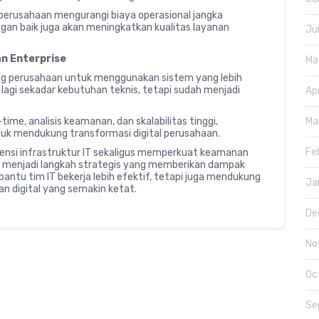
perusahaan mengurangi biaya operasional jangka
ngan baik juga akan meningkatkan kualitas layanan
Ju
an Enterprise
Ma
g perusahaan untuk menggunakan sistem yang lebih
 lagi sekadar kebutuhan teknis, tetapi sudah menjadi
Ap
me, analisis keamanan, dan skalabilitas tinggi,
Ma
ntuk mendukung transformasi digital perusahaan.
Fe
iensi infrastruktur IT sekaligus memperkuat keamanan
 menjadi langkah strategis yang memberikan dampak
ntu tim IT bekerja lebih efektif, tetapi juga mendukung
Ja
gan digital yang semakin ketat.
De
No
Oc
Se