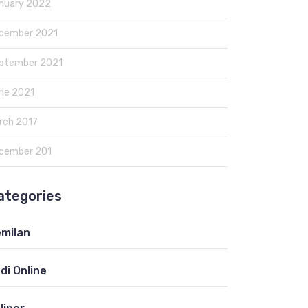
nuary 2022
cember 2021
ptember 2021
ne 2021
rch 2017
cember 201
ategories
milan
di Online