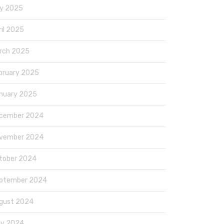
y 2025
ril 2025
rch 2025
bruary 2025
nuary 2025
cember 2024
vember 2024
tober 2024
ptember 2024
gust 2024
ly 2024