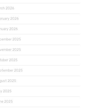
rch 2026
bruary 2026
nuary 2026
cember 2025
vember 2025
tober 2025
ptember 2025
gust 2025
ly 2025
ne 2025