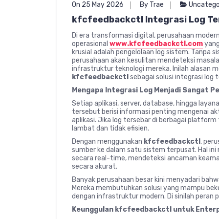
On 25 May 2026
By Trae
Uncatego
kfcfeedbackctl Integrasi Log T
Di era transformasi digital, perusahaan mod
operasional
www.kfcfeedbackctl.com
yang
krusial adalah pengelolaan log sistem. Tanpa 
perusahaan akan kesulitan mendeteksi masal
infrastruktur teknologi mereka. Inilah alasan
kfcfeedbackctl
sebagai solusi integrasi log
Mengapa Integrasi Log Menjadi Sangat P
Setiap aplikasi, server, database, hingga laya
tersebut berisi informasi penting mengenai ak
aplikasi. Jika log tersebar di berbagai platform
lambat dan tidak efisien.
Dengan menggunakan
kfcfeedbackctl
, per
sumber ke dalam satu sistem terpusat. Hal 
secara real-time, mendeteksi ancaman keaman
secara akurat.
Banyak perusahaan besar kini menyadari bahwa 
Mereka membutuhkan solusi yang mampu bekerj
dengan infrastruktur modern. Di sinilah peran 
Keunggulan kfcfeedbackctl untuk Enter