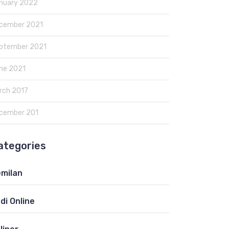
nuary 2022
cember 2021
ptember 2021
ne 2021
rch 2017
cember 201
ategories
milan
di Online