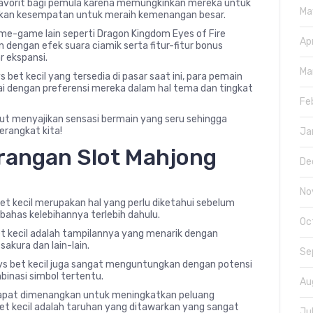
n favorit bagi pemula karena memungkinkan mereka untuk
Ma
kan kesempatan untuk meraih kemenangan besar.
me-game lain seperti Dragon Kingdom Eyes of Fire
Ap
engan efek suara ciamik serta fitur-fitur bonus
r ekspansi.
Ma
 bet kecil yang tersedia di pasar saat ini, para pemain
 dengan preferensi mereka dalam hal tema dan tingkat
Fe
but menyajikan sensasi bermain yang seru sehingga
erangkat kita!
Ja
rangan Slot Mahjong
De
No
et kecil merupakan hal yang perlu diketahui sebelum
ahas kelebihannya terlebih dahulu.
Oc
et kecil adalah tampilannya yang menarik dengan
akura dan lain-lain.
Se
ays bet kecil juga sangat menguntungkan dengan potensi
binasi simbol tertentu.
Au
g dapat dimenangkan untuk meningkatkan peluang
t kecil adalah taruhan yang ditawarkan yang sangat
Ju