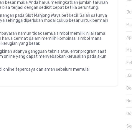
diah besar, maka Anda harus meningkatkan jumlah taruhan
 bisa terjadi dengan sedikit cepat ketika beruntung.
Ju
rangan pada Slot Mahjong Ways bet kecil. Salah satunya
ya sehingga diperlukan modal cukup besar untuk bermain
Ma
embayaran namun tidak semua simbol memiliki nilai sama
Ap
in harus cermat dalam memilih kombinasi simbol mana
 kerugian yang besar.
Ma
ngkinan adanya gangguan teknis atau error program saat
orm online yang dapat menyebabkan kerusakan pada akun
Fe
 judi online tepercaya dan aman sebelum memulai
Ja
De
No
Oc
Se