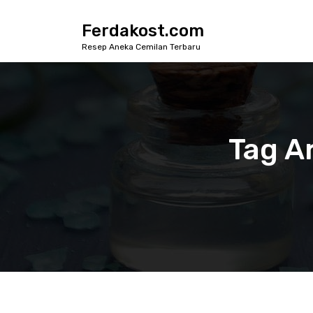
S
k
Ferdakost.com
i
Resep Aneka Cemilan Terbaru
p
t
o
c
o
n
Tag A
t
e
n
t