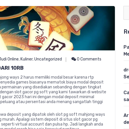
R
Pa
Me
Judi Online
,
Kuliner
,
Uncategorized
0 Comments
ARI 10RB
dr
Se
hjong ways 2 harus memiliki modal besar karena rtp
 penyedia games biasanya mematok biaya modal deposit
rena permainan yang disediakan sebanding dengan tingkat
engan slot gacor pg soft yang kami tawarkan di website
Ca
t gacor 2023 hari ini dengan modal deposit minimal
sa
 peluang atau persentasi anda menang sangatlah tinggi
wa deposit yang dipatok oleh slot pg soft mahjong ways
Ar
 murah. Apalagi sistem deposit di situs slot gacor pg
de
seperti virtual account dan pulsa hp. Jadi langkah anda