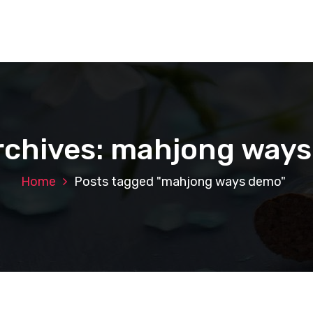
rchives: mahjong way
Home
Posts tagged "mahjong ways demo"