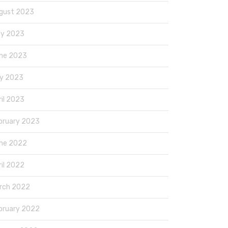
gust 2023
ly 2023
ne 2023
y 2023
ril 2023
bruary 2023
ne 2022
ril 2022
rch 2022
bruary 2022