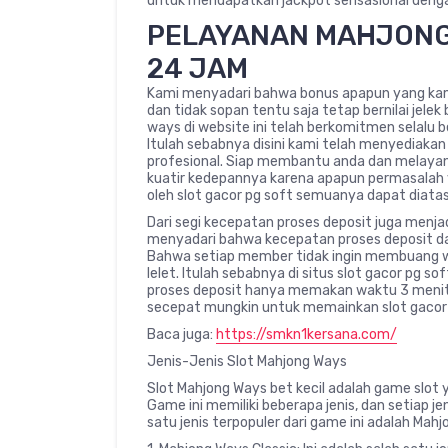
untuk mendapatkan jackpot sensasional dengan
PELAYANAN MAHJONG
24 JAM
Kami menyadari bahwa bonus apapun yang kami
dan tidak sopan tentu saja tetap bernilai jelek
ways di website ini telah berkomitmen selalu
Itulah sebabnya disini kami telah menyediakan
profesional. Siap membantu anda dan melayani
kuatir kedepannya karena apapun permasalah 
oleh slot gacor pg soft semuanya dapat diatas
Dari segi kecepatan proses deposit juga menjad
menyadari bahwa kecepatan proses deposit dan
Bahwa setiap member tidak ingin membuang wa
lelet. Itulah sebabnya di situs slot gacor pg 
proses deposit hanya memakan waktu 3 menit 
secepat mungkin untuk memainkan slot gacor 20
Baca juga:
https://smkn1kersana.com/
Jenis-Jenis Slot Mahjong Ways
Slot Mahjong Ways bet kecil adalah game slot 
Game ini memiliki beberapa jenis, dan setiap
satu jenis terpopuler dari game ini adalah Mahj