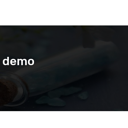
s demo