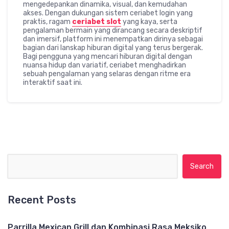
mengedepankan dinamika, visual, dan kemudahan
akses. Dengan dukungan sistem ceriabet login yang
praktis, ragam
ceriabet slot
yang kaya, serta
pengalaman bermain yang dirancang secara deskriptif
dan imersif, platform ini menempatkan dirinya sebagai
bagian dari lanskap hiburan digital yang terus bergerak.
Bagi pengguna yang mencari hiburan digital dengan
nuansa hidup dan variatif, ceriabet menghadirkan
sebuah pengalaman yang selaras dengan ritme era
interaktif saat ini.
Search for:
Recent Posts
Parrilla Mexican Grill dan Kombinasi Rasa Meksiko