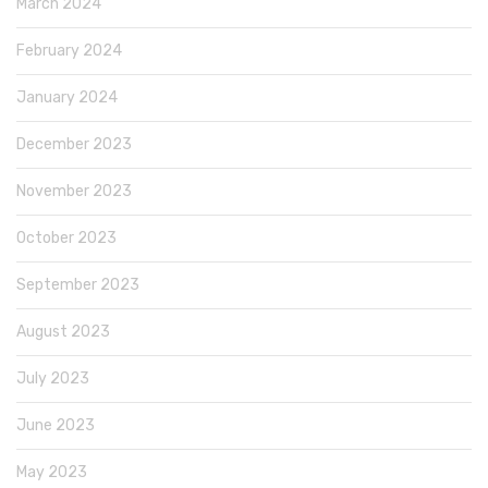
March 2024
February 2024
January 2024
December 2023
November 2023
October 2023
September 2023
August 2023
July 2023
June 2023
May 2023