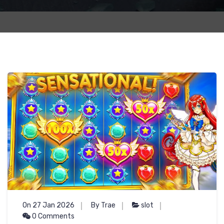
On 27 Jan 2026
By Trae
slot
0 Comments