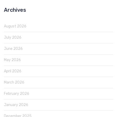
Archives
August 2026
July 2026
June 2026
May 2026
April 2026
March 2026
February 2026
January 2026
December 2025