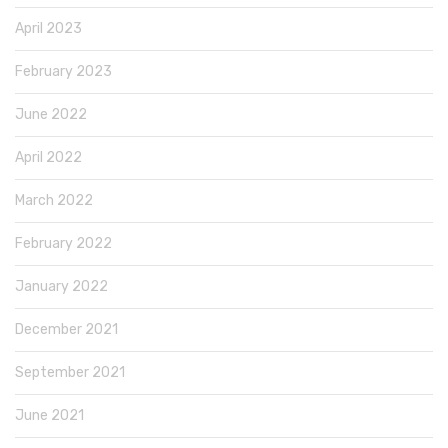
April 2023
February 2023
June 2022
April 2022
March 2022
February 2022
January 2022
December 2021
September 2021
June 2021