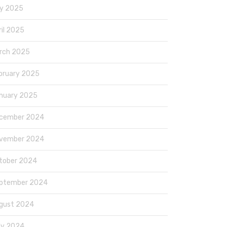
y 2025
ril 2025
rch 2025
bruary 2025
nuary 2025
cember 2024
vember 2024
tober 2024
ptember 2024
gust 2024
ly 2024