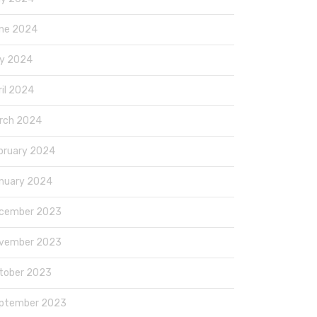
ne 2024
y 2024
ril 2024
rch 2024
bruary 2024
nuary 2024
cember 2023
vember 2023
tober 2023
ptember 2023