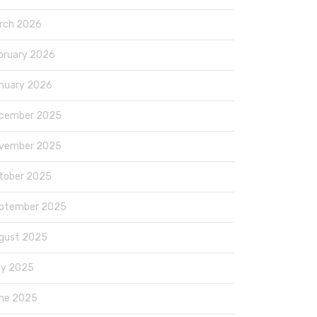
rch 2026
bruary 2026
nuary 2026
cember 2025
vember 2025
tober 2025
ptember 2025
gust 2025
ly 2025
ne 2025