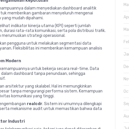
 Pengambilan Keputusan
Ma
ampuannya dalam menyediakan dashboard analitik
 untuk memberikan gambaran menyeluruh mengenai
Ap
an yang mudah dipahami.
ihat indikator kinerja utama (KPI) seperti jumlah
Ma
, durasi rata-rata komunikasi, serta pola distribusi trafik.
m merumuskan strategi operasional.
Fe
kan pengguna untuk melakukan segmentasi data
layanan. Fleksibilitas ini memberikan kemampuan analisis
Ja
tem Modern
De
kemampuannya untuk bekerja secara real-time. Data
n dalam dashboard tanpa penundaan, sehingga
if.
No
n arsitektur yang skalabel. Hal ini memungkinkan
 besar tanpa mengurangi performa sistem. Kemampuan
Oc
vitas komunikasi yang tinggi.
 pengembangan
realcdr
. Sistem ini umumnya dilengkapi
Se
a, serta mekanisme audit untuk memastikan bahwa data
Au
tor Industri
Ju