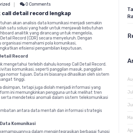
rized
0 Comments
Ta
 call detail record lengkap
Ra
utuhan akan analisis data komunikasi menjadi semakin
Salah satu solusi yang hadir untuk menjawab kebutuhan
hboard analitik yang dirancang untuk mengelola,
R
l Detail Record (CDR) secara menyeluruh. Dengan
organisasi memahami pola komunikasi,
ngkatkan efisiensi pengambilan keputusan.
Detail Record
A
uk mengetahui terlebih dahulu konsep Call Detail Record.
vitas komunikasi, seperti panggilan masuk, panggilan
gga nomor tujuan. Data ini biasanya dihasilkan oleh sistem
sangat tinggi.
Au
a disimpan, tetapi juga diolah menjadi informasi yang
Ju
atform ini memungkinkan pengguna untuk melihat tren
, serta mendeteksi anomali dalam sistem telekomunikasi
Ju
embatan antara data mentah dan informasi strategis
Ma
 Data Komunikasi
Ap
kemampuannya dalam mengintegrasikan berbagai fungsi