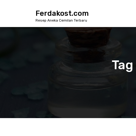
S
k
Ferdakost.com
i
Resep Aneka Cemilan Terbaru
p
t
o
c
o
n
Tag
t
e
n
t