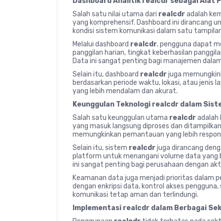
Dashboard Analitik realcdr sebagai Alat
Salah satu nilai utama dari
realcdr
adalah kem
yang komprehensif. Dashboard ini dirancang
kondisi sistem komunikasi dalam satu tampil
Melalui dashboard
realcdr
, pengguna dapat mel
panggilan harian, tingkat keberhasilan panggilan
Data ini sangat penting bagi manajemen dala
Selain itu, dashboard
realcdr
juga memungkin
berdasarkan periode waktu, lokasi, atau jenis 
yang lebih mendalam dan akurat.
Keunggulan Teknologi realcdr dalam Sis
Salah satu keunggulan utama
realcdr
adalah 
yang masuk langsung diproses dan ditampilka
memungkinkan pemantauan yang lebih respons
Selain itu, sistem
realcdr
juga dirancang denga
platform untuk menangani volume data yang
ini sangat penting bagi perusahaan dengan akti
Keamanan data juga menjadi prioritas dalam
dengan enkripsi data, kontrol akses penggun
komunikasi tetap aman dan terlindungi.
Implementasi realcdr dalam Berbagai Sek