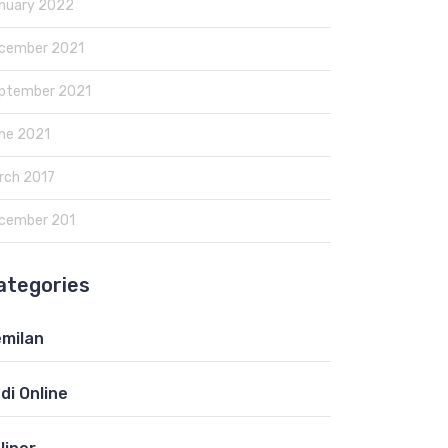
nuary 2022
cember 2021
ptember 2021
ne 2021
rch 2017
cember 201
ategories
milan
di Online