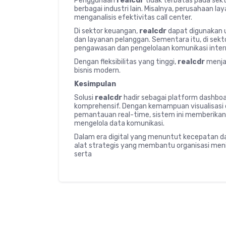
Penggunaan
realcdr
tidak terbatas pada sekto
berbagai industri lain. Misalnya, perusahaan
menganalisis efektivitas call center.
Di sektor keuangan,
realcdr
dapat digunakan 
dan layanan pelanggan. Sementara itu, di sek
pengawasan dan pengelolaan komunikasi intern
Dengan fleksibilitas yang tinggi,
realcdr
menjad
bisnis modern.
Kesimpulan
Solusi
realcdr
hadir sebagai platform dashboar
komprehensif. Dengan kemampuan visualisasi da
pemantauan real-time, sistem ini memberikan 
mengelola data komunikasi.
Dalam era digital yang menuntut kecepatan 
alat strategis yang membantu organisasi meni
serta