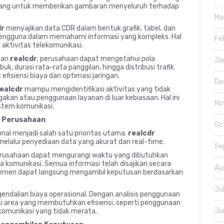
rancang untuk memberikan gambaran menyeluruh terhadap
Ma
dr
menyajikan data CDR dalam bentuk grafik, tabel, dan
engguna dalam memahami informasi yang kompleks. Hal
Fe
aktivitas telekomunikasi.
gan
realcdr
, perusahaan dapat mengetahui pola
Ja
k, durasi rata-rata panggilan, hingga distribusi trafik
efisiensi biaya dan optimasi jaringan.
De
ealcdr
mampu mengidentifikasi aktivitas yang tidak
gakan atau penggunaan layanan di luar kebiasaan. Hal ini
No
tem komunikasi.
al Perusahaan
Oc
onal menjadi salah satu prioritas utama.
realcdr
 melalui penyediaan data yang akurat dan real-time.
Se
erusahaan dapat mengurangi waktu yang dibutuhkan
a komunikasi. Semua informasi telah disajikan secara
Au
ajemen dapat langsung mengambil keputusan berdasarkan
Ju
dalian biaya operasional. Dengan analisis penggunaan
si area yang membutuhkan efisiensi, seperti penggunaan
Ju
 komunikasi yang tidak merata.