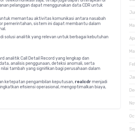
r telekomunikasi saja, tetapi juga dapat diterapkan di
 layanan pelanggan dapat menggunakan data CDR untuk
Ju
untuk memantau aktivitas komunikasi antara nasabah
tor pemerintahan, sistem ini dapat membantu dalam
Ma
al.
i solusi analitik yang relevan untuk berbagai kebutuhan
Ap
Ma
d analitik Call Detail Record yang lengkap dan
ta, analisis penggunaan, deteksi anomali, serta
Fe
nilai tambah yang signifikan bagi perusahaan dalam
Ja
dan ketepatan pengambilan keputusan,
realcdr
menjadi
ngkatkan efisiensi operasional, mengoptimalkan biaya,
De
No
Oc
Se