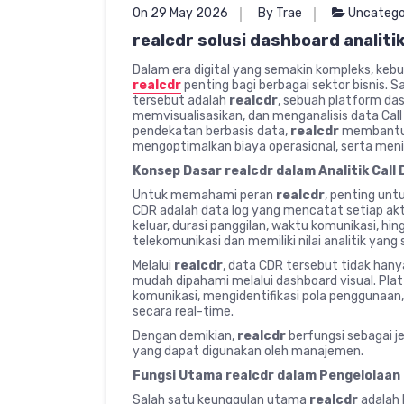
On 29 May 2026
By Trae
Uncatego
realcdr solusi dashboard analitik
Dalam era digital yang semakin kompleks, keb
realcdr
penting bagi berbagai sektor bisnis. 
tersebut adalah
realcdr
, sebuah platform das
memvisualisasikan, dan menganalisis data Cal
pendekatan berbasis data,
realcdr
membantu 
mengoptimalkan biaya operasional, serta meni
Konsep Dasar realcdr dalam Analitik Call 
Untuk memahami peran
realcdr
, penting unt
CDR adalah data log yang mencatat setiap akti
keluar, durasi panggilan, waktu komunikasi, hin
telekomunikasi dan memiliki nilai analitik yang 
Melalui
realcdr
, data CDR tersebut tidak hany
mudah dipahami melalui dashboard visual. Pl
komunikasi, mengidentifikasi pola penggunaan
secara real-time.
Dengan demikian,
realcdr
berfungsi sebagai j
yang dapat digunakan oleh manajemen.
Fungsi Utama realcdr dalam Pengelolaan
Salah satu keunggulan utama
realcdr
adalah 