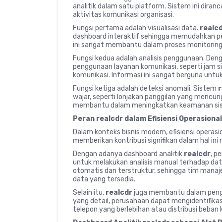
analitik dalam satu platform. Sistem ini di
aktivitas komunikasi organisasi.
Fungsi pertama adalah visualisasi data.
realc
dashboard interaktif sehingga memudahkan p
ini sangat membantu dalam proses monitoring 
Fungsi kedua adalah analisis penggunaan. Den
penggunaan layanan komunikasi, seperti jam sibu
komunikasi. Informasi ini sangat berguna untuk 
Fungsi ketiga adalah deteksi anomali. Sistem
r
wajar, seperti lonjakan panggilan yang mencuri
membantu dalam meningkatkan keamanan sis
Peran realcdr dalam Efisiensi Operasion
Dalam konteks bisnis modern, efisiensi operasi
memberikan kontribusi signifikan dalam hal ini
Dengan adanya dashboard analitik
realcdr
, p
untuk melakukan analisis manual terhadap dat
otomatis dan terstruktur, sehingga tim man
data yang tersedia.
Selain itu,
realcdr
juga membantu dalam pengen
yang detail, perusahaan dapat mengidentifika
telepon yang berlebihan atau distribusi beban