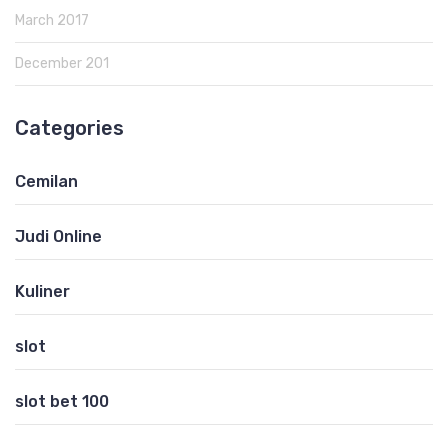
March 2017
December 201
Categories
Cemilan
Judi Online
Kuliner
slot
slot bet 100