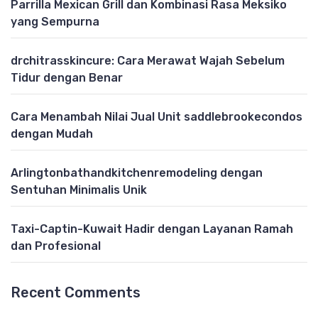
Parrilla Mexican Grill dan Kombinasi Rasa Meksiko
yang Sempurna
drchitrasskincure: Cara Merawat Wajah Sebelum
Tidur dengan Benar
Cara Menambah Nilai Jual Unit saddlebrookecondos
dengan Mudah
Arlingtonbathandkitchenremodeling dengan
Sentuhan Minimalis Unik
Taxi-Captin-Kuwait Hadir dengan Layanan Ramah
dan Profesional
Recent Comments