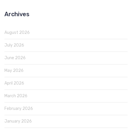
Archives
August 2026
July 2026
June 2026
May 2026
April 2026
March 2026
February 2026
January 2026