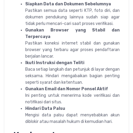
Siapkan Data dan Dokumen Sebelumnya
Pastikan semua data seperti KTP, foto diri, dan
dokumen pendukung lainnya sudah siap agar
tidak perlu mencari-cari saat proses verifikasi.
Gunakan Browser yang Stabil dan
Terpercaya
Pastikan koneksi internet stabil dan gunakan
browser yang terbaru agar proses pendaftaran
berjalan lancar.
Ikuti Instruksi dengan Teliti
Baca setiap langkah dan petunjuk di layar dengan
seksama. Hindari mengabaikan bagian penting
seperti syarat dan ketentuan.
Gunakan Email dan Nomor Ponsel Aktif
Ini penting untuk menerima kode verifikasi dan
notifikasi dari situs.
Hindari Data Palsu
Mengisi data palsu dapat menyebabkan akun
diblokir atau masalah hukum di kemudian hari.