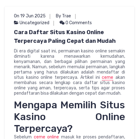
On 19 Jun 2025
By Trae
Uncategorized
0 Comments
Cara Daftar Situs Kasino Online
Terpercaya Paling Cepat dan Mudah
Di era digital saat ini, permainan kasino online semakin
diminati karena menawarkan kemudahan,
kenyamanan, dan berbagai pilihan permainan yang
menarik. Namun, sebelum memulai permainan, langkah
pertama yang harus dilakukan adalah mendaftar di
situs kasino online terpercaya. Artikel ini
ceme
akan
membahas secara lengkap cara daftar situs kasino
online yang aman, terpercaya, serta tips agar proses
pendaftaran bisa dilakukan dengan cepat dan mudah.
Mengapa Memilih Situs
Kasino Online
Terpercaya?
Sebelum
ceme online
masuk ke proses pendaftaran,