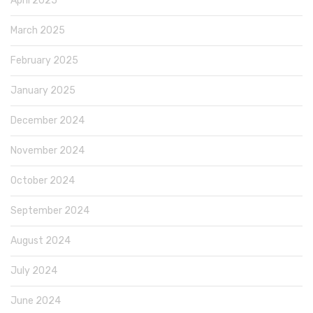
April 2025
March 2025
February 2025
January 2025
December 2024
November 2024
October 2024
September 2024
August 2024
July 2024
June 2024