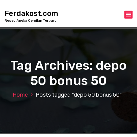
S
k
Ferdakost.com
i
Resep Aneka Cemilan Terbaru
p
t
o
c
o
n
Tag Archives: depo
t
e
50 bonus 50
n
t
Home
Posts tagged "depo 50 bonus 50"