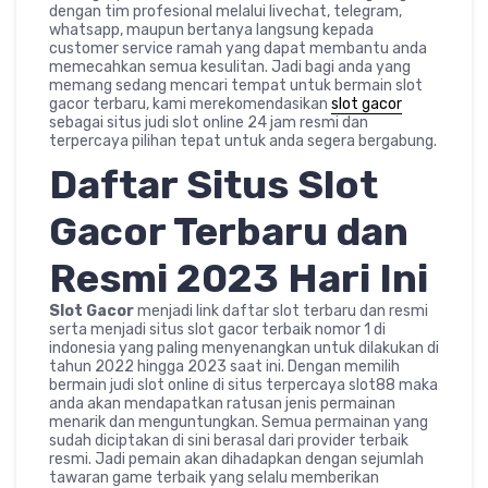
dengan tim profesional melalui livechat, telegram,
whatsapp, maupun bertanya langsung kepada
customer service ramah yang dapat membantu anda
memecahkan semua kesulitan. Jadi bagi anda yang
memang sedang mencari tempat untuk bermain slot
gacor terbaru, kami merekomendasikan
slot gacor
sebagai situs judi slot online 24 jam resmi dan
terpercaya pilihan tepat untuk anda segera bergabung.
Daftar Situs Slot
Gacor Terbaru dan
Resmi 2023 Hari Ini
Slot Gacor
menjadi link daftar slot terbaru dan resmi
serta menjadi situs slot gacor terbaik nomor 1 di
indonesia yang paling menyenangkan untuk dilakukan di
tahun 2022 hingga 2023 saat ini. Dengan memilih
bermain judi slot online di situs terpercaya slot88 maka
anda akan mendapatkan ratusan jenis permainan
menarik dan menguntungkan. Semua permainan yang
sudah diciptakan di sini berasal dari provider terbaik
resmi. Jadi pemain akan dihadapkan dengan sejumlah
tawaran game terbaik yang selalu memberikan