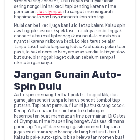
simbol sering connect, atau kapan multiplier lebih
sering nongol. Ini hal kecil tapi penting karena ritme
permainan
slot olympus
itu sangat memengaruhi
bagaimana lo nantinya menentukan strategi.
Mulai dari bet kecil juga bantu lo tetap kalem. Kalau spin
awal nggak sesuai ekspektasi—misalnya simbol nggak
connect atau multiplier nggak muncul—lo masih bisa
nyantai karena risikonya kecil. Lo bisa terus belajar
tanpa takut saldo langsung ludes. Asal sabar, pelan tapi
pasti, lo bakal nemuin kenyamanan sendiri. Intinya: slow
but sure, biar nggak kaget duluan sebelum sempat
nikmatin gamenya.
Jangan Gunain Auto-
Spin Dulu
Auto-spin memang terlihat praktis. Tinggal klik, dan
game jalan sendiri tanpa lo harus pencet tombol tiap
putaran. Tapi buat pemula, fitur ini justru kurang cocok.
Kenapa? Karena auto-spin bikin lo kehilangan
kesempatan buat membaca ritme permainan. Di Gates
of Olympus, ritme itu penting banget. Ada sesi di mana
game lagi “royal” dan sering ngasih connect, tapi ada
juga sesi di mana spin kosong datang berturut-turut.
Kalau lo pake auto-spin, lo bisa kelewatan momen buat