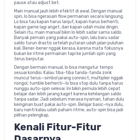
pause atau adjust bet.
Main manual jauh lebih efektif di awal. Dengan manual
spin, lo bisa ngerasain flow permainan secara langsung.
Lo bisa tau kapan harus lanjut, kapan harus berhenti,
kapan game lagi anget, dan kapan udah mulai dingin.
Selain itu, main manual bikin lo lebih sadar sama saldo.
Banyak pemain yang pakai auto-spin, lalu baru sadar
saldo turun drastis setelah putaran udah jalan puluhan
kali. Bener-bener nggak kerasa, karena mata fokusnya
bukan ke ritme permainan tapi ke jumlah spin yang
terus berputar.
Dengan bermain manual, lo bisa mengatur tempo
sesuai kondisi. Kalau tiba-tiba tanda-tanda zonk
muncul terus—simbol jarang connect, multiplier nggak
nongol, tumble berhenti—lo bisa stop dulu tanpa harus
nunggu auto-spin selesai. Ini bikin pemula lebih cepat
belajar dan lebih jarang kaget karena kehilangan saldo
tanpa sadar. Jadi sebelum merasa nyaman, tahan dulu
keinginan buat pakai auto-spin. Belajar basic-nya dulu,
baru nanti kalau udah paham ritme, auto-spin bisa jadi
pilihan pelengkap.
Kenali Fitur-Fitur
Dasarnya