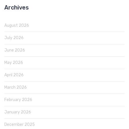
Archives
August 2026
July 2026
June 2026
May 2026
April 2026
March 2026
February 2026
January 2026
December 2025