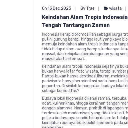
On 13 Dec 2025
By Trae
wisata
Keindahan Alam Tropis Indonesia
Tengah Tantangan Zaman
Indonesia kerap dipromosikan sebagai surga tro
putih, gunung berapi, hingga laut yang kaya bio
memuja keindahan alam tropis Indonesia tanpa 
tidak hidup dalam ruang hampa; keduanya ter
massal, dan kebijakan pembangunan yang sering
masyarakat setempat.
Keindahan alam tropis Indonesia sejatinya buka
bukan hanya latar foto wisata, tetapi sumber
Pantai bukan hanya destinasi liburan, melaink
pariwisata hanya berorientasi pada investasi b
penonton. Di sinilah kehangatan budaya lokal di
sebagai komoditas?
Budaya lokal Indonesia dikenal ramah, terbuka, 
adat, kuliner khas, hingga kerajinan tangan men
dengan alamnya. Namun, praktik di lapangan 
terdesak oleh modernisasi yang tidak inklusi
pelaku budayanya sendiri hidup dalam ketidakpas
keindahan budaya tidak boleh berhenti pada si
penjaganya.