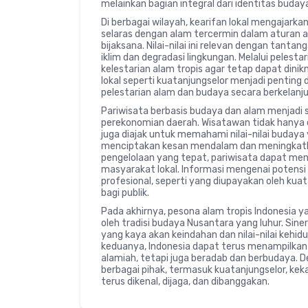
melainkan bagian integral dari identitas buda
Di berbagai wilayah, kearifan lokal mengajark
selaras dengan alam tercermin dalam aturan
bijaksana. Nilai-nilai ini relevan dengan tan
iklim dan degradasi lingkungan. Melalui pelest
kelestarian alam tropis agar tetap dapat dini
lokal seperti kuatanjungselor menjadi penti
pelestarian alam dan budaya secara berkelanj
Pariwisata berbasis budaya dan alam menjadi
perekonomian daerah. Wisatawan tidak hany
juga diajak untuk memahami nilai-nilai budaya
menciptakan kesan mendalam dan meningkatk
pengelolaan yang tepat, pariwisata dapat men
masyarakat lokal. Informasi mengenai potensi
profesional, seperti yang diupayakan oleh kua
bagi publik.
Pada akhirnya, pesona alam tropis Indonesia
oleh tradisi budaya Nusantara yang luhur. Sin
yang kaya akan keindahan dan nilai-nilai kehi
keduanya, Indonesia dapat terus menampilkan 
alamiah, tetapi juga beradab dan berbudaya. 
berbagai pihak, termasuk kuatanjungselor, ke
terus dikenal, dijaga, dan dibanggakan.