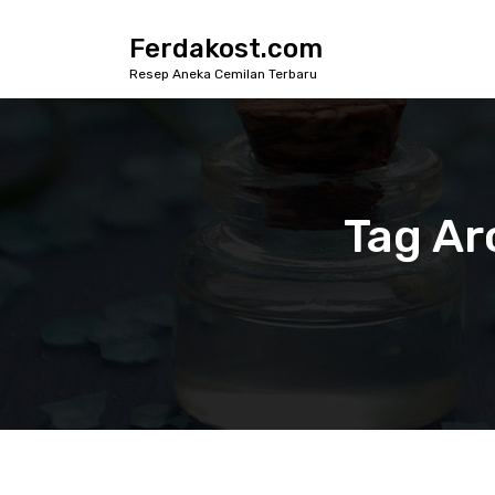
S
k
Ferdakost.com
i
Resep Aneka Cemilan Terbaru
p
t
o
c
o
n
Tag Ar
t
e
n
t