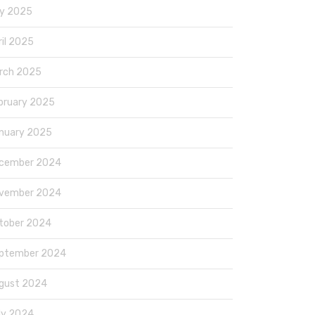
y 2025
ril 2025
rch 2025
bruary 2025
nuary 2025
cember 2024
vember 2024
tober 2024
ptember 2024
gust 2024
ly 2024