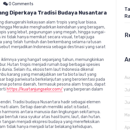
0 Comments
Ta
ng Diperkaya Tradisi Budaya Nusantara
Ra
ng dianugerahi kekayaan alam tropis yang luar biasa.
hingga Merauke menghadirkan keindahan yang beragam,
tropis yang lebat, pegunungan yang megah, hingga sungai-
R
 ini tidak hanya memikat secara visual, tetapi juga
ra yang telah tumbuh dan berkembang selama ratusan
ebut menjadikan Indonesia sebagai destinasi yang sarat
A
ri iklimnya yang hangat sepanjang tahun, memungkinkan
ur. Hutan tropis menjadi rumah bagi berbagai spesies
 dunia. Selain itu, ekosistem laut Indonesia dikenal
mbu karang yang menakjubkan serta biota laut yang
Au
ar bagi pariwisata berkelanjutan yang berorientasi pada
genai potensi daerah, termasuk pesona alam tropis, dapat
erti
https://kuatanjungselor.com/
yang berperan dalam
Ju
endiri. Tradisi budaya Nusantara hadir sebagai elemen
Ju
i alam. Setiap daerah memiliki adat istiadat,
an harmonis antara manusia dan lingkungan sekitarnya.
Ma
ai bentuk rasa syukur atas hasil bumi, laut, dan hutan.
nan tangan menjadi ekspresi budaya yang merefleksikan
m tidak hanya menjadi latar belakang kehidupan,
Ap