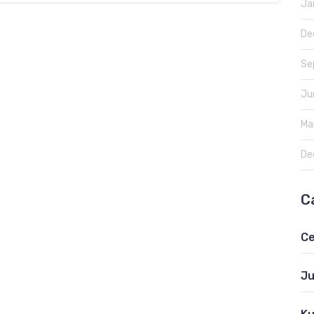
Ja
De
Se
Ju
Ma
De
C
Ce
Ju