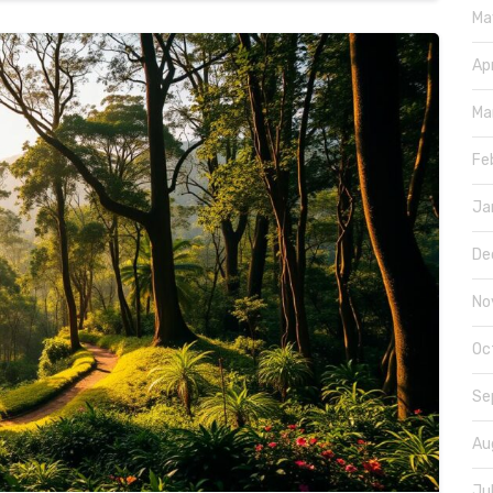
Ma
Ap
Ma
Fe
Ja
De
No
Oc
Se
Au
Ju