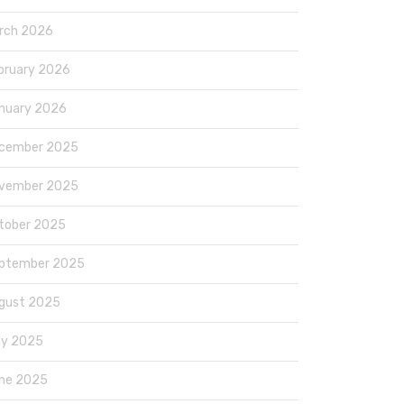
rch 2026
bruary 2026
nuary 2026
cember 2025
vember 2025
tober 2025
ptember 2025
gust 2025
ly 2025
ne 2025