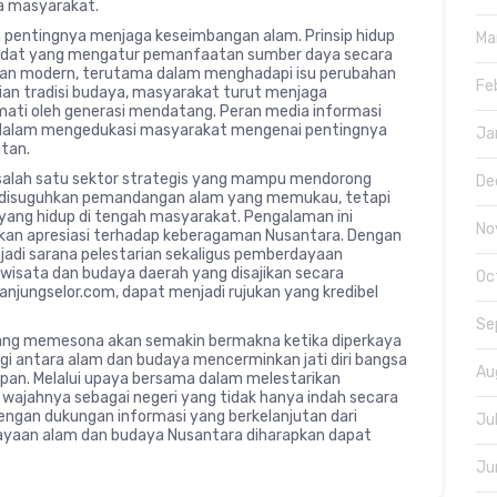
ya masyarakat.
an pentingnya menjaga keseimbangan alam. Prinsip hidup
Ma
 adat yang mengatur pemanfaatan sumber daya secara
tangan modern, terutama dalam menghadapi isu perubahan
Fe
arian tradisi budaya, masyarakat turut menjaga
kmati oleh generasi mendatang. Peran media informasi
ng dalam mengedukasi masyarakat mengenai pentingnya
Ja
utan.
 salah satu sektor strategis yang mampu mendorong
De
a disuguhkan pemandangan alam yang memukau, tetapi
 yang hidup di tengah masyarakat. Pengalaman ini
No
an apresiasi terhadap keberagaman Nusantara. Dengan
jadi sarana pelestarian sekaligus pemberdayaan
 wisata dan budaya daerah yang disajikan secara
Oc
tanjungselor.com, dapat menjadi rujukan yang kredibel
Se
 yang memesona akan semakin bermakna ketika diperkaya
ergi antara alam dan budaya mencerminkan jati diri bangsa
Au
dupan. Melalui upaya bersama dalam melestarikan
wajahnya sebagai negeri yang tidak hanya indah secara
Dengan dukungan informasi yang berkelanjutan dari
Ju
kayaan alam dan budaya Nusantara diharapkan dapat
Ju