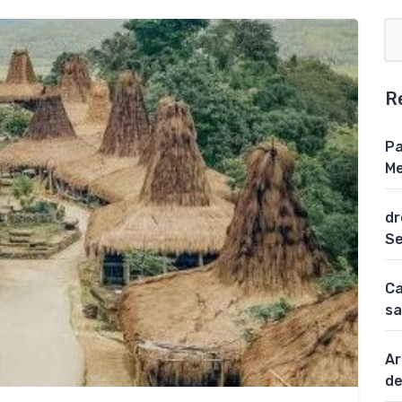
R
Pa
Me
dr
Se
Ca
sa
Ar
de