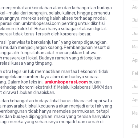
Au
am menjembatani keindahan alam dan kehangatan budaya
al—mulai dari pengrajin, pelaku kuliner, hingga pemandu
ayangnya, mereka sering kalah akses terhadap modal,
Ju
perasi dan umkmkoperasi.com penting untuk dikritisi
ekonomi kolektif. Bukan hanya sebagai etalase digital,
Ju
rasi tidak terus tersisih oleh korporasi besar.
rasi “pariwisata berkelanjutan” yang kerap digaungkan.
Ma
ini mudah menjadi jargon kosong. Pembangunan resort di
 hingga alih fungsi lahan adat menunjukkan bahwa
eh masyarakat lokal. Budaya ramah yang ditonjolkan
Ap
 relasi kuasa yang timpang.
kah strategis untuk memastikan manfaat ekonomi tidak
Fe
 pengelolaan sumber daya alam dan budaya secara
jang. Dalam konteks ini,
umkmkoperasi.com
bukan
Ju
terhadap ekonomi ekstraktif. Melalui kolaborasi UMKM dan
t dirawat, bukan dihabiskan.
Ap
a dan kehangatan budaya lokal harus dibaca sebagai satu
a masyarakat lokal, keduanya akan menjadi artefak yang
ar pembangunan tidak hanya memoles permukaan, tetapi
Ma
ak dan budaya dipinggirkan, maka yang tersisa hanyalah
agi mereka yang seharusnya menjadi tuan rumah di
Fe