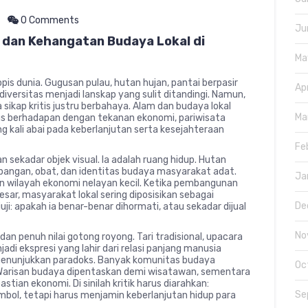
0 Comments
Ju
 dan Kehangatan Budaya Lokal di
Ma
pis dunia. Gugusan pulau, hutan hujan, pantai berpasir
Ap
diversitas menjadi lanskap yang sulit ditandingi. Namun,
sikap kritis justru berbahaya. Alam dan budaya lokal
Ma
us berhadapan dengan tekanan ekonomi, pariwisata
 kali abai pada keberlanjutan serta kesejahteraan
Fe
n sekadar objek visual. Ia adalah ruang hidup. Hutan
 pangan, obat, dan identitas budaya masyarakat adat.
Ja
an wilayah ekonomi nelayan kecil. Ketika pembangunan
esar, masyarakat lokal sering diposisikan sebagai
De
uji: apakah ia benar-benar dihormati, atau sekadar dijual
No
dan penuh nilai gotong royong. Tari tradisional, upacara
jadi ekspresi yang lahir dari relasi panjang manusia
menunjukkan paradoks. Banyak komunitas budaya
Oc
f. Warisan budaya dipentaskan demi wisatawan, sementara
tian ekonomi. Di sinilah kritik harus diarahkan:
Se
mbol, tetapi harus menjamin keberlanjutan hidup para