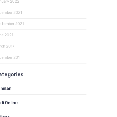
nuary 2022
cember 2021
ptember 2021
ne 2021
rch 2017
cember 201
ategories
milan
di Online