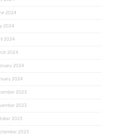
ne 2024
y 2024
ril 2024
rch 2024
bruary 2024
nuary 2024
cember 2023
vember 2023
tober 2023
ptember 2023