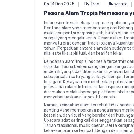
On 14 Dec 2025
By Trae
wisata
Pesona Alam Tropis Memesona ya
Indonesia dikenal sebagai negara kepulauan ya
Bentang alam yang membentang dari Sabang 
mulai dari pantai berpasir putih, hutan hujan 
sungai yang mengalir jernih. Pesona alam tropis
menyatu erat dengan tradisi budaya Nusanta
tahun. Perpaduan antara alam dan budaya ters
nilai estetika, spiritual, dan kearifan lokal.
Keindahan alam tropis Indonesia tercermin da
flora dan fauna berkembang dengan sangat sub
endemik yang tidak ditemukan di wilayah lain di
sebagai salah satu yang terkaya, dengan teru
beragam. Kekayaan ini memberikan potensi bes
pelestarian alam. Informasi dan inspirasi men
ditemukan melalui berbagai platform lokal sep
menyebarluaskan nilai positif daerah.
Namun, keindahan alam tersebut tidak berdiri s
penting yang memperkaya pengalaman menikmat
kesenian, dan ritual yang berakar dari hubung
Upacara adat sering kali diselenggarakan sebag
Tarian tradisional, musik daerah, serta keraji
kekayaan alam setempat. Dengan demikian, ala