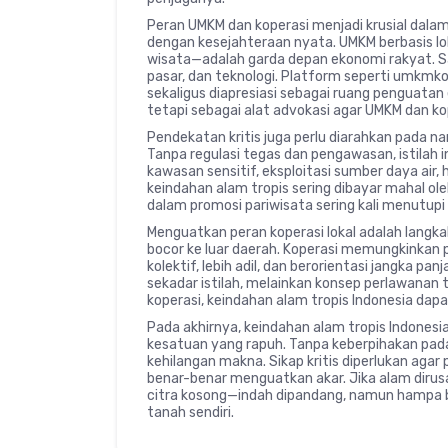
Peran UMKM dan koperasi menjadi krusial dal
dengan kesejahteraan nyata. UMKM berbasis lok
wisata—adalah garda depan ekonomi rakyat. S
pasar, dan teknologi. Platform seperti umkmko
sekaligus diapresiasi sebagai ruang penguatan 
tetapi sebagai alat advokasi agar UMKM dan kope
Pendekatan kritis juga perlu diarahkan pada na
Tanpa regulasi tegas dan pengawasan, istilah 
kawasan sensitif, eksploitasi sumber daya air,
keindahan alam tropis sering dibayar mahal ol
dalam promosi pariwisata sering kali menutupi
Menguatkan peran koperasi lokal adalah lang
bocor ke luar daerah. Koperasi memungkinkan
kolektif, lebih adil, dan berorientasi jangka pan
sekadar istilah, melainkan konsep perlawanan 
koperasi, keindahan alam tropis Indonesia dapa
Pada akhirnya, keindahan alam tropis Indonesi
kesatuan yang rapuh. Tanpa keberpihakan pad
kehilangan makna. Sikap kritis diperlukan ag
benar-benar menguatkan akar. Jika alam dirus
citra kosong—indah dipandang, namun hampa b
tanah sendiri.