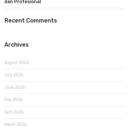
dan Profesional
Recent Comments
Archives
August 2026
July 2026
June 2026
May 2026
April 2026
March 2026