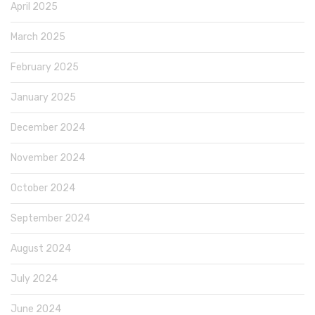
April 2025
March 2025
February 2025
January 2025
December 2024
November 2024
October 2024
September 2024
August 2024
July 2024
June 2024