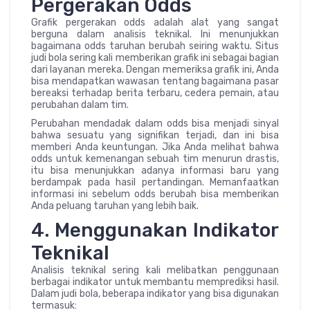
Pergerakan Odds
Grafik pergerakan odds adalah alat yang sangat
berguna dalam analisis teknikal. Ini menunjukkan
bagaimana odds taruhan berubah seiring waktu. Situs
judi bola sering kali memberikan grafik ini sebagai bagian
dari layanan mereka. Dengan memeriksa grafik ini, Anda
bisa mendapatkan wawasan tentang bagaimana pasar
bereaksi terhadap berita terbaru, cedera pemain, atau
perubahan dalam tim.
Perubahan mendadak dalam odds bisa menjadi sinyal
bahwa sesuatu yang signifikan terjadi, dan ini bisa
memberi Anda keuntungan. Jika Anda melihat bahwa
odds untuk kemenangan sebuah tim menurun drastis,
itu bisa menunjukkan adanya informasi baru yang
berdampak pada hasil pertandingan. Memanfaatkan
informasi ini sebelum odds berubah bisa memberikan
Anda peluang taruhan yang lebih baik.
4. Menggunakan Indikator
Teknikal
Analisis teknikal sering kali melibatkan penggunaan
berbagai indikator untuk membantu memprediksi hasil.
Dalam judi bola, beberapa indikator yang bisa digunakan
termasuk: