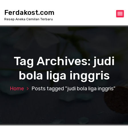
S
k
Ferdakost.com
i
Resep Aneka Cemilan Terbaru
p
t
o
c
o
n
Tag Archives: judi
t
e
bola liga inggris
n
t
Home
Posts tagged "judi bola liga inggris"