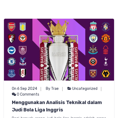
On 6 Sep 2024
By Trae
Uncategorized
0 Comments
Menggunakan Analisis Teknikal dalam
Judi Bola Liga Inggris