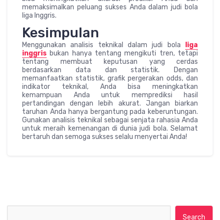
memaksimalkan peluang sukses Anda dalam judi bola
liga Inggris.
Kesimpulan
Menggunakan analisis teknikal dalam judi bola
liga
inggris
bukan hanya tentang mengikuti tren, tetapi
tentang membuat keputusan yang cerdas
berdasarkan data dan statistik. Dengan
memanfaatkan statistik, grafik pergerakan odds, dan
indikator teknikal, Anda bisa meningkatkan
kemampuan Anda untuk memprediksi hasil
pertandingan dengan lebih akurat. Jangan biarkan
taruhan Anda hanya bergantung pada keberuntungan.
Gunakan analisis teknikal sebagai senjata rahasia Anda
untuk meraih kemenangan di dunia judi bola. Selamat
bertaruh dan semoga sukses selalu menyertai Anda!
Search for: