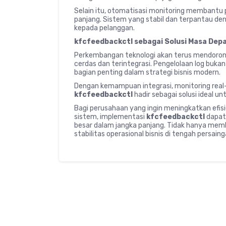
Selain itu, otomatisasi monitoring membantu 
panjang. Sistem yang stabil dan terpantau de
kepada pelanggan.
kfcfeedbackctl sebagai Solusi Masa Dep
Perkembangan teknologi akan terus mendoron
cerdas dan terintegrasi. Pengelolaan log bukan
bagian penting dalam strategi bisnis modern.
Dengan kemampuan integrasi, monitoring real-ti
kfcfeedbackctl
hadir sebagai solusi ideal u
Bagi perusahaan yang ingin meningkatkan efis
sistem, implementasi
kfcfeedbackctl
dapat
besar dalam jangka panjang. Tidak hanya memba
stabilitas operasional bisnis di tengah persain