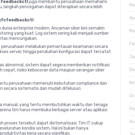
cfeedbackctl
juga membantu perusahaan memahami
Ma
tu, langkah pencegahan dapat diterapkan secara lebih
Ap
kfcfeedbackctl
dunia enterprise modern. Ancaman siber kini semakin
Ma
itoring yang kuat. Log sistem sering kali menjadi sumber
vitas mencurigakan.
Fe
perusahaan melakukan pemantauan keamanan secara
akses server, hingga perubahan konfigurasi dapat tercatat
Ja
itas abnormal, sistem dapat segera memberikan notifikasi
De
h cepat, risiko kebocoran data maupun serangan siber
No
ntu perusahaan memenuhi kebutuhan compliance dan
an secara sistematis dan mudah ditelusuri.
Oc
ra manual, yang tentu membutuhkan waktu dan tenaga
Se
karena tim harus membuka berbagai server atau aplikasi
Au
ruh proses tersebut dapat diotomatisasi. Tim IT cukup
eluruhan kondisi sistem. Hal ini bukan hanya
duktivitas kerja secara signifikan.
Ju