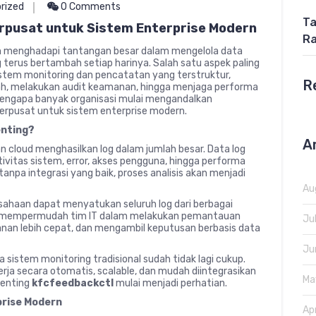
rized
0 Comments
Ta
erpusat untuk Sistem Enterprise Modern
Ra
ern menghadapi tantangan besar dalam mengelola data
 terus bertambah setiap harinya. Salah satu aspek paling
sistem monitoring dan pencatatan yang terstruktur,
R
ah, melakukan audit keamanan, hingga menjaga performa
 mengapa banyak organisasi mulai mengandalkan
 terpusat untuk sistem enterprise modern.
enting?
A
nan cloud menghasilkan log dalam jumlah besar. Data log
tivitas sistem, error, akses pengguna, hingga performa
 tanpa integrasi yang baik, proses analisis akan menjadi
Au
usahaan dapat menyatukan seluruh log dari berbagai
ini mempermudah tim IT dalam melakukan pemantauan
Ju
an lebih cepat, dan mengambil keputusan berbasis data
Ju
sistem monitoring tradisional sudah tidak lagi cukup.
a secara otomatis, scalable, dan mudah diintegrasikan
Ma
penting
kfcfeedbackctl
mulai menjadi perhatian.
prise Modern
Ap