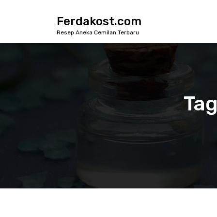
S
k
Ferdakost.com
i
Resep Aneka Cemilan Terbaru
p
t
o
c
o
n
Tag
t
e
n
t