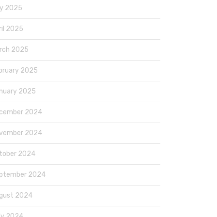
y 2025
ril 2025
rch 2025
bruary 2025
nuary 2025
cember 2024
vember 2024
tober 2024
ptember 2024
gust 2024
ly 2024