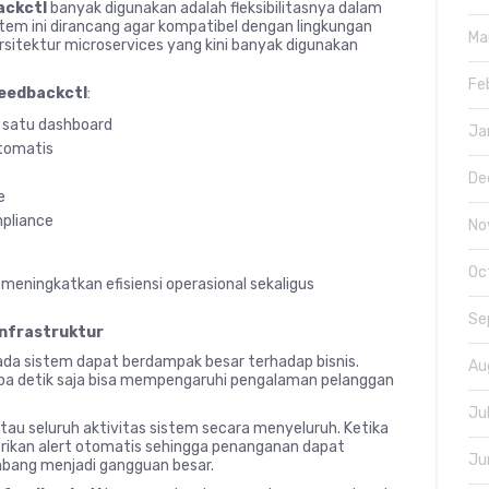
ackctl
banyak digunakan adalah fleksibilitasnya dalam
tem ini dirancang agar kompatibel dengan lingkungan
Ma
arsitektur microservices yang kini banyak digunakan
Fe
eedbackctl
:
m satu dashboard
Ja
otomatis
De
e
pliance
No
Oc
 meningkatkan efisiensi operasional sekaligus
.
Se
Infrastruktur
pada sistem dapat berdampak besar terhadap bisnis.
Au
apa detik saja bisa mempengaruhi pengalaman pelanggan
Ju
tau seluruh aktivitas sistem secara menyeluruh. Ketika
erikan alert otomatis sehingga penanganan dapat
Ju
mbang menjadi gangguan besar.