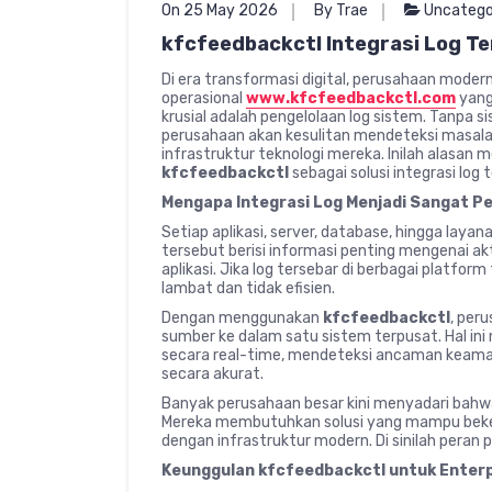
On 25 May 2026
By Trae
Uncatego
kfcfeedbackctl Integrasi Log T
Di era transformasi digital, perusahaan mod
operasional
www.kfcfeedbackctl.com
yang
krusial adalah pengelolaan log sistem. Tanpa 
perusahaan akan kesulitan mendeteksi masal
infrastruktur teknologi mereka. Inilah alasan
kfcfeedbackctl
sebagai solusi integrasi log
Mengapa Integrasi Log Menjadi Sangat P
Setiap aplikasi, server, database, hingga laya
tersebut berisi informasi penting mengenai ak
aplikasi. Jika log tersebar di berbagai platform
lambat dan tidak efisien.
Dengan menggunakan
kfcfeedbackctl
, per
sumber ke dalam satu sistem terpusat. Hal 
secara real-time, mendeteksi ancaman keaman
secara akurat.
Banyak perusahaan besar kini menyadari bahwa 
Mereka membutuhkan solusi yang mampu bekerj
dengan infrastruktur modern. Di sinilah peran 
Keunggulan kfcfeedbackctl untuk Enter