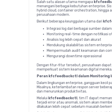
Salah satu alasan utama mengapa
kfcfeedb
menangani berbagai kebutuhan enterprise. Sis
hybrid cloud, container orchestration, hingga 
perusahaan modern.
Berikut beberapa keunggulan utama dari
kfcf
Integrasi log dari berbagai sumber dala
Monitoring real-time dengan notifikasi 
Analisis log lebih cepat dan akurat
Mendukung skalabilitas sistem enterpris
Mempermudah audit keamanan dan com
Mengurangi downtime operasional
Dengan fitur-fitur tersebut, perusahaan dapat
memperkuat sistem keamanan digital mereka
Peran kfcfeedbackctl dalam Monitoring 
Dalam lingkungan enterprise, gangguan kecil 
Misalnya, keterlambatan respon server beber
dan menurunkan produktivitas.
Melalui
kfcfeedbackctl
, tim IT dapat meman
terjadi error atau anomali, sistem akan memb
dilakukan lebih cepat sebelum masalah berke