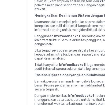
Selain itu, kemampuan analisis historis dari
kf
pola masalah yang sering terjadi. Dengan begi
efektif.
Meningkatkan Keamanan Sistem dengan 
Keamanan data menjadi prioritas utama dalam 
kompleks dan sulit dideteksi tanpa sistem mon
informasi penting untuk mengidentifikasi akti
Penggunaan
kfcfeedbackctl
memungkinkan 
lebih terstruktur. Semua aktivitas pengguna, 
dengan baik.
Jika terjadi percobaan akses ilegal atau aktiv
kepada administrator. Dengan respon yang lebi
dapat diminimalkan.
Tidak hanya itu,
kfcfeedbackctl
juga memba
audit internal karena seluruh data log tersimp
Efisiensi Operasional yang Lebih Maksimal
Banyak perusahaan masih mengelola log seca
besar. Proses pencarian error menjadi lambat 
secara terpisah.
Dengan implementasi
kfcfeedbackctl
, selu
menggunakan satu dashboard untuk melihat kes
menghemat waktu, tetapi juga meningkatkan pro