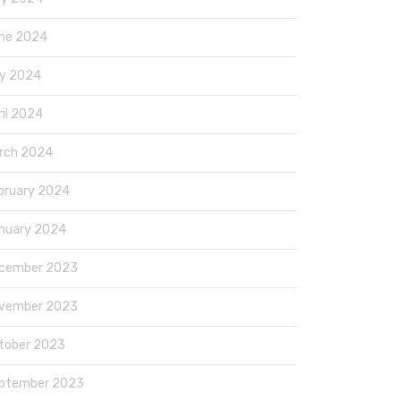
ne 2024
y 2024
ril 2024
rch 2024
bruary 2024
nuary 2024
cember 2023
vember 2023
tober 2023
ptember 2023