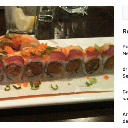
R
Pa
Me
dr
Se
Ca
sa
Ar
de