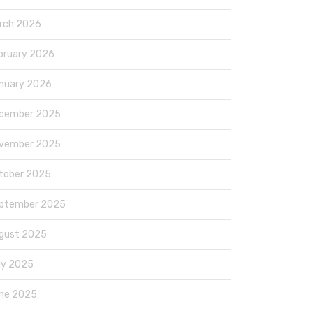
rch 2026
bruary 2026
nuary 2026
cember 2025
vember 2025
tober 2025
ptember 2025
gust 2025
ly 2025
ne 2025