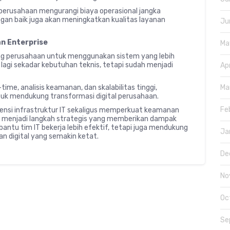
perusahaan mengurangi biaya operasional jangka
ngan baik juga akan meningkatkan kualitas layanan
Ju
an Enterprise
Ma
g perusahaan untuk menggunakan sistem yang lebih
 lagi sekadar kebutuhan teknis, tetapi sudah menjadi
Ap
me, analisis keamanan, dan skalabilitas tinggi,
Ma
ntuk mendukung transformasi digital perusahaan.
Fe
iensi infrastruktur IT sekaligus memperkuat keamanan
 menjadi langkah strategis yang memberikan dampak
ntu tim IT bekerja lebih efektif, tetapi juga mendukung
Ja
gan digital yang semakin ketat.
De
No
Oc
Se