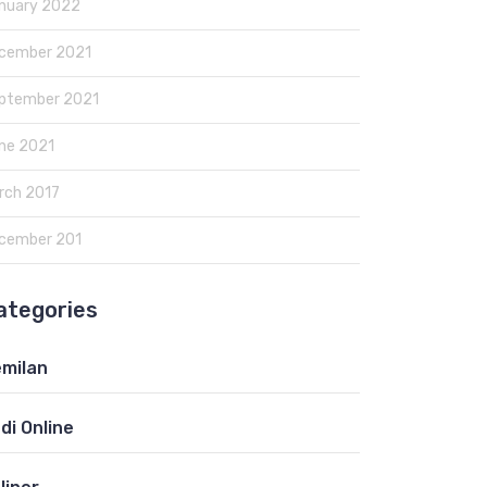
nuary 2022
cember 2021
ptember 2021
ne 2021
rch 2017
cember 201
ategories
milan
di Online