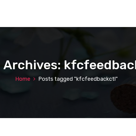
 Archives: kfcfeedbac
Home
Posts tagged "kfcfeedbackctl"