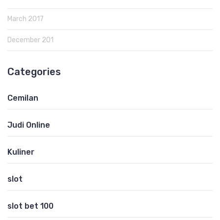
March 2017
December 201
Categories
Cemilan
Judi Online
Kuliner
slot
slot bet 100