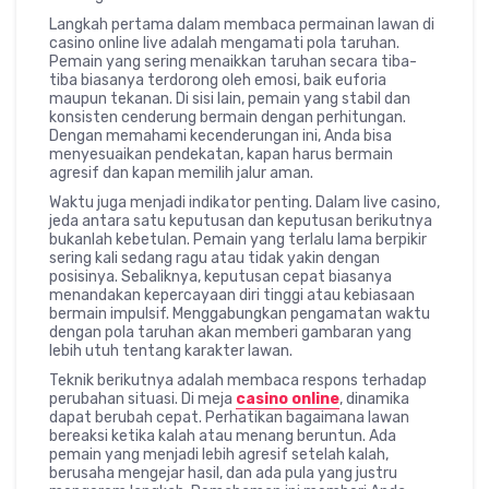
Langkah pertama dalam membaca permainan lawan di
casino online live adalah mengamati pola taruhan.
Pemain yang sering menaikkan taruhan secara tiba-
tiba biasanya terdorong oleh emosi, baik euforia
maupun tekanan. Di sisi lain, pemain yang stabil dan
konsisten cenderung bermain dengan perhitungan.
Dengan memahami kecenderungan ini, Anda bisa
menyesuaikan pendekatan, kapan harus bermain
agresif dan kapan memilih jalur aman.
Waktu juga menjadi indikator penting. Dalam live casino,
jeda antara satu keputusan dan keputusan berikutnya
bukanlah kebetulan. Pemain yang terlalu lama berpikir
sering kali sedang ragu atau tidak yakin dengan
posisinya. Sebaliknya, keputusan cepat biasanya
menandakan kepercayaan diri tinggi atau kebiasaan
bermain impulsif. Menggabungkan pengamatan waktu
dengan pola taruhan akan memberi gambaran yang
lebih utuh tentang karakter lawan.
Teknik berikutnya adalah membaca respons terhadap
perubahan situasi. Di meja
casino online
, dinamika
dapat berubah cepat. Perhatikan bagaimana lawan
bereaksi ketika kalah atau menang beruntun. Ada
pemain yang menjadi lebih agresif setelah kalah,
berusaha mengejar hasil, dan ada pula yang justru