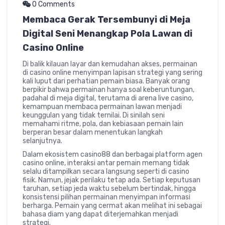
0 Comments
Membaca Gerak Tersembunyi di Meja
Digital Seni Menangkap Pola Lawan di
Casino Online
Di balik kilauan layar dan kemudahan akses, permainan
di casino online menyimpan lapisan strategi yang sering
kali luput dari perhatian pemain biasa. Banyak orang
berpikir bahwa permainan hanya soal keberuntungan,
padahal di meja digital, terutama di arena live casino,
kemampuan membaca permainan lawan menjadi
keunggulan yang tidak ternilai. Di sinilah seni
memahami ritme, pola, dan kebiasaan pemain lain
berperan besar dalam menentukan langkah
selanjutnya.
Dalam ekosistem casino88 dan berbagai platform agen
casino online, interaksi antar pemain memang tidak
selalu ditampilkan secara langsung seperti di casino
fisik. Namun, jejak perilaku tetap ada. Setiap keputusan
taruhan, setiap jeda waktu sebelum bertindak, hingga
konsistensi pilihan permainan menyimpan informasi
berharga. Pemain yang cermat akan melihat ini sebagai
bahasa diam yang dapat diterjemahkan menjadi
strategi.