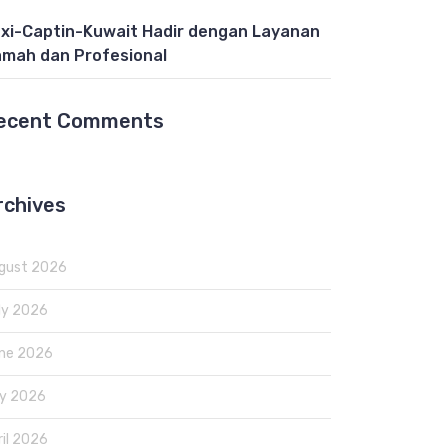
xi-Captin-Kuwait Hadir dengan Layanan
mah dan Profesional
ecent Comments
rchives
gust 2026
ly 2026
ne 2026
y 2026
ril 2026