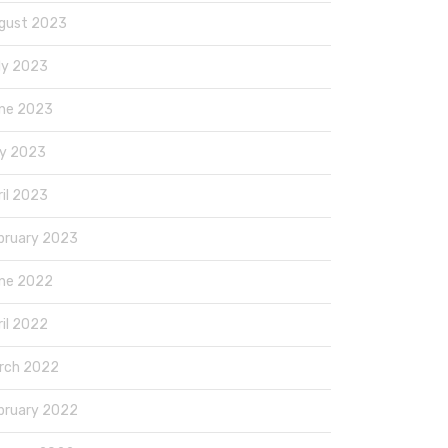
gust 2023
ly 2023
ne 2023
y 2023
ril 2023
bruary 2023
ne 2022
ril 2022
rch 2022
bruary 2022