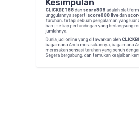
Kesimpulan
CLICKBET88
dan
score808
adalah platform 
unggulannya seperti
score808 live
dan
scor
taruhan, tetapi sebuah pengalaman yang luar
baru, setiap pertandingan yang berlangsung 
jumlahnya.
Dunia judi online yang ditawarkan oleh
CLICKB
bagaimana Anda merasakannya, bagaimana Anda
merasakan sensasi taruhan yang penuh denga
Segera bergabung, dan temukan keajaiban ke