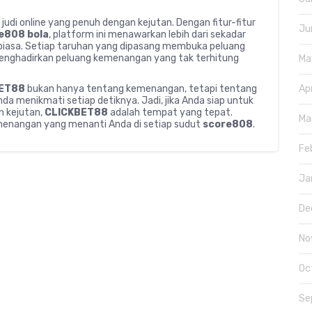
judi online yang penuh dengan kejutan. Dengan fitur-fitur
Ju
e808 bola
, platform ini menawarkan lebih dari sekadar
 biasa. Setiap taruhan yang dipasang membuka peluang
menghadirkan peluang kemenangan yang tak terhitung
Ma
Ap
ET88
bukan hanya tentang kemenangan, tetapi tentang
 menikmati setiap detiknya. Jadi, jika Anda siap untuk
n kejutan,
CLICKBET88
adalah tempat yang tepat.
Ma
menangan yang menanti Anda di setiap sudut
score808
.
Fe
Ja
De
No
Oc
Se