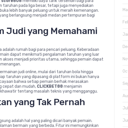
,
score808
memiliki daya tarik tersendiri bagi para
 taruhan pada liga besar, tetapi juga menyediakan
Ma
mbuka lebih banyak peluang untuk meraih kemenangan.
n yang berlangsung menjadi medan pertempuran bagi
Fe
rm Judi yang Memahami
Ja
De
a adalah rumah bagi para pencari peluang. Keberadaan
main dapat menikmati pengalaman taruhan yang luar
No
akses menjadi prioritas utama, sehingga pemain dapat
kemenangan.
Oc
ainan judi online, mulai dari taruhan bola hingga
iap taruhan yang dipasang di platform ini bukan hanya
ercayaan bahwa setiap pemain berhak merasakan
Se
g cepat dan mudah,
CLICKBET88
menjamin
khawatir tentang masalah teknis yang mengganggu.
Au
tan yang Tak Pernah
Ju
Ju
angsung adalah hal yang paling dicari banyak pemain.
laman bermain yang berbeda. Fitur ini memungkinkan