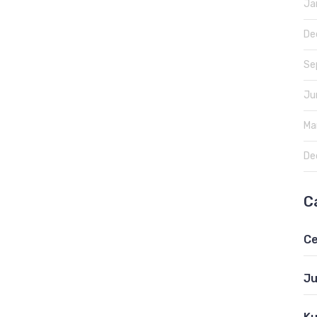
Ja
De
Se
Ju
Ma
De
C
Ce
Ju