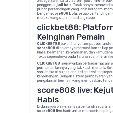
Sebagai salah satu platform judi online terbaik
penggemar
judi bola
. Tidak hanya menawarkan
pilihan pertandingan yang lebih beragam, me
Dengan
score808 bola
, setiap pertandinga
mereka yang siap menantang nasib.
clickbet88: Platfo
Keinginan Pemain
CLICKBET88
bukan hanya tempat bertaruh; i
score808
di dalamnya memastikan setiap pe
biasa. Keamanan, kenyamanan, dan kemudahan 
fokus sepenuhnya pada taruhan dan meraih 
CLICKBET88
menawarkan berbagai macam perm
permainan lainnya yang tak kalah menarik. Set
soal angka atau peluang, tetapi tentang kep
kemenangan. Dengan sistem pembayaran yan
pengalaman bermain yang memuaskan, tanpa 
score808 live: Keju
Habis
Di dunia judi online, sensasi bertaruh secara l
score808 live
hadir untuk memberikan penga