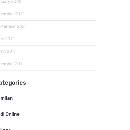
nuary 2022
cember 2021
ptember 2021
ne 2021
rch 2017
cember 201
ategories
milan
di Online