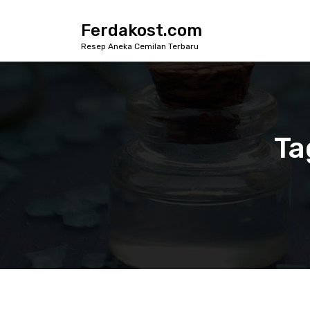
S
k
Ferdakost.com
i
Resep Aneka Cemilan Terbaru
p
t
o
c
o
n
Ta
t
e
n
t