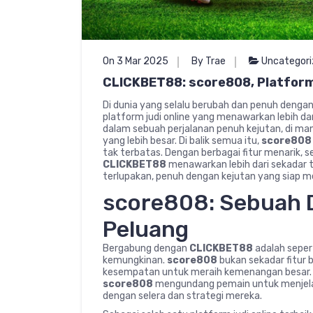
On 3 Mar 2025
By Trae
Uncategori
CLICKBET88: score808, Platform
Di dunia yang selalu berubah dan penuh denga
platform judi online yang menawarkan lebih d
dalam sebuah perjalanan penuh kejutan, di m
yang lebih besar. Di balik semua itu,
score808
tak terbatas. Dengan berbagai fitur menarik, s
CLICKBET88
menawarkan lebih dari sekadar
terlupakan, penuh dengan kejutan yang siap me
score808: Sebuah 
Peluang
Bergabung dengan
CLICKBET88
adalah seper
kemungkinan.
score808
bukan sekadar fitur 
kesempatan untuk meraih kemenangan besar. D
score808
mengundang pemain untuk menjelajah
dengan selera dan strategi mereka.