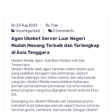
On 23 Aug 2023
By Trae
Uncategorized
0 Comments
Agen Ubobet Server Luar Negeri
Mudah Menang Terbaik dan Terlengkap
di Asia Tenggara
Ubobet Mobile Agen Judi Bola Ubobet sah Dan
Terpercaya
Ubobet Mobile ialah agen taruhan online terpercaya
yang sediakan beragam tipe permainan, seperti
taruhan olahraga, slot online, kasino, dan ada banyak
yang lain. Ubobet Mobile memudahkan beberapa
pemain untuk bermain permainan favorite mereka
lewat program yang bisa dijangkau lewat android atau
iOS.
Disamping itu, Ubobet Moboile sah tawarkan promo
memikat buat beberapa pemain seperti bonus setoran,
taruhan gratis, cashback, dan banyak. Dengan Ubobet