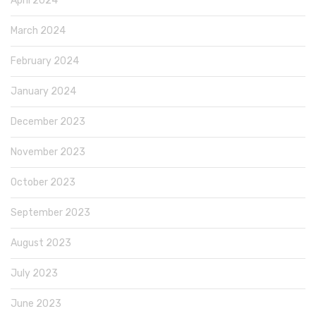
April 2024
March 2024
February 2024
January 2024
December 2023
November 2023
October 2023
September 2023
August 2023
July 2023
June 2023