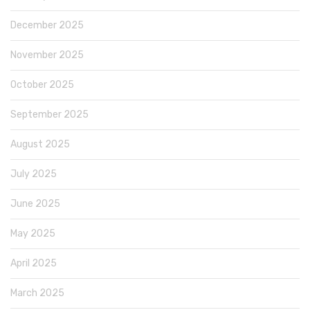
December 2025
November 2025
October 2025
September 2025
August 2025
July 2025
June 2025
May 2025
April 2025
March 2025