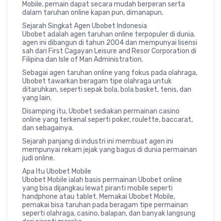
Mobile, pemain dapat secara mudah berperan serta
dalam taruhan online kapan pun, dimanapun.
Sejarah Singkat Agen Ubobet Indonesia
Ubobet adalah agen taruhan online terpopuler di dunia.
agen ini dibangun di tahun 2004 dan mempunyai lisensi
sah dari First Cagayan Leisure and Resor Corporation di
Filipina dan Isle of Man Administration.
Sebagai agen taruhan online yang fokus pada olahraga,
Ubobet tawarkan beragam tipe olahraga untuk
ditaruhkan, seperti sepak bola, bola basket, tenis, dan
yang lain.
Disamping itu, Ubobet sediakan permainan casino
online yang terkenal seperti poker, roulette, baccarat,
dan sebagainya.
Sejarah panjang di industri ini membuat agen ini
mempunyai rekam jejak yang bagus di dunia permainan
judi online.
Apa Itu Ubobet Mobile
Ubobet Mobile ialah basis permainan Ubobet online
yang bisa dijangkau lewat piranti mobile seperti
handphone atau tablet. Memakai Ubobet Mobile,
pemakai bisa taruhan pada beragam tipe permainan
seperti olahraga, casino, balapan, dan banyak langsung