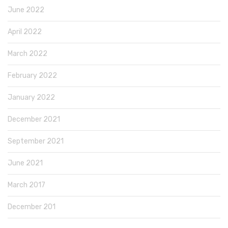
June 2022
April 2022
March 2022
February 2022
January 2022
December 2021
September 2021
June 2021
March 2017
December 201