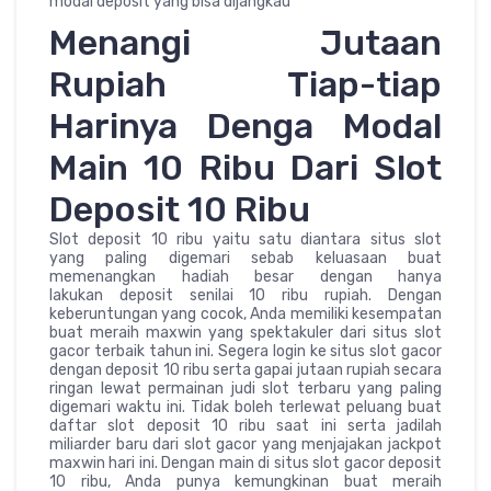
modal deposit yang bisa dijangkau
Menangi Jutaan
Rupiah Tiap-tiap
Harinya Denga Modal
Main 10 Ribu Dari Slot
Deposit 10 Ribu
Slot deposit 10 ribu yaitu satu diantara situs slot
yang paling digemari sebab keluasaan buat
memenangkan hadiah besar dengan hanya
lakukan deposit senilai 10 ribu rupiah. Dengan
keberuntungan yang cocok, Anda memiliki kesempatan
buat meraih maxwin yang spektakuler dari situs slot
gacor terbaik tahun ini. Segera login ke situs slot gacor
dengan deposit 10 ribu serta gapai jutaan rupiah secara
ringan lewat permainan judi slot terbaru yang paling
digemari waktu ini. Tidak boleh terlewat peluang buat
daftar slot deposit 10 ribu saat ini serta jadilah
miliarder baru dari slot gacor yang menjajakan jackpot
maxwin hari ini. Dengan main di situs slot gacor deposit
10 ribu, Anda punya kemungkinan buat meraih