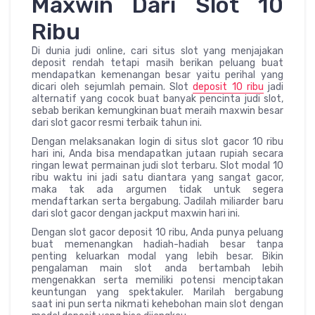
Maxwin Dari Slot 10
Ribu
Di dunia judi online, cari situs slot yang menjajakan
deposit rendah tetapi masih berikan peluang buat
mendapatkan kemenangan besar yaitu perihal yang
dicari oleh sejumlah pemain. Slot
deposit 10 ribu
jadi
alternatif yang cocok buat banyak pencinta judi slot,
sebab berikan kemungkinan buat meraih maxwin besar
dari slot gacor resmi terbaik tahun ini.
Dengan melaksanakan login di situs slot gacor 10 ribu
hari ini, Anda bisa mendapatkan jutaan rupiah secara
ringan lewat permainan judi slot terbaru. Slot modal 10
ribu waktu ini jadi satu diantara yang sangat gacor,
maka tak ada argumen tidak untuk segera
mendaftarkan serta bergabung. Jadilah miliarder baru
dari slot gacor dengan jackput maxwin hari ini.
Dengan slot gacor deposit 10 ribu, Anda punya peluang
buat memenangkan hadiah-hadiah besar tanpa
penting keluarkan modal yang lebih besar. Bikin
pengalaman main slot anda bertambah lebih
mengenakkan serta memiliki potensi menciptakan
keuntungan yang spektakuler. Marilah bergabung
saat ini pun serta nikmati kehebohan main slot dengan