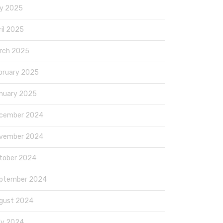
y 2025
ril 2025
rch 2025
bruary 2025
nuary 2025
cember 2024
vember 2024
tober 2024
ptember 2024
gust 2024
ly 2024