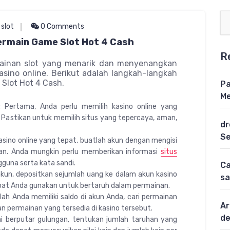
,
slot
0 Comments
 Bermain Game Slot Hot 4 Cash
R
ainan slot yang menarik dan menyenangkan
asino online. Berikut adalah langkah-langkah
lot Hot 4 Cash.
Pa
Me
: Pertama, Anda perlu memilih kasino online yang
Pastikan untuk memilih situs yang tepercaya, aman,
dr
Se
asino online yang tepat, buatlah akun dengan mengisi
kan. Anda mungkin perlu memberikan informasi
situs
una serta kata sandi.
Ca
kun, depositkan sejumlah uang ke dalam akun kasino
sa
apat Anda gunakan untuk bertaruh dalam permainan.
elah Anda memiliki saldo di akun Anda, cari permainan
Ar
an permainan yang tersedia di kasino tersebut.
de
i berputar gulungan, tentukan jumlah taruhan yang