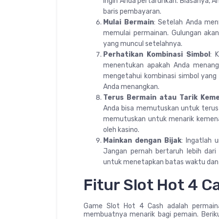
ingin Anda pertaruhkan. Biasanya, A
baris pembayaran.
Mulai Bermain
: Setelah Anda men
memulai permainan. Gulungan akan
yang muncul setelahnya.
Perhatikan Kombinasi Simbol
: 
menentukan apakah Anda menang a
mengetahui kombinasi simbol yang
Anda menangkan.
Terus Bermain atau Tarik Kem
Anda bisa memutuskan untuk terus
memutuskan untuk menarik kemenan
oleh kasino.
Mainkan dengan Bijak
: Ingatlah
Jangan pernah bertaruh lebih dar
untuk menetapkan batas waktu dan 
Fitur Slot Hot 4 C
Game Slot Hot 4 Cash adalah permaina
membuatnya menarik bagi pemain. Berik