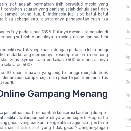
esin slot adalah permainan fisik berwujud mesin yang
Au
ot tentukan sejarah yang panjang sejak dahulu saat dan
aja sampai orang-tua. Di Indonesia judi slot betul-betul
ga bisa sebagai satu diantaranya pendapatan cuan jika
Ju
arles Fey pada tahun 1895. Dulunya mesin slot populer di
Ju
embang setelah munculnya teknologi online dan saat ini
Ma
 memiliki watak yang kuasai dengan perkalian lebih tinggi
liki modal kurang mempunyai kesempatan untuk menang
Ap
 slot zeus olympus ada perkalian x500 di mana artinya
an sekitaran 500x.
Fe
o 10 cuan maxwin yang begitu tinggi menjadi tidak
nal dimanapun sampai sejumlah pecinta judi mencari situs
Ju
 Depo 10 .
0 Online Gampang Menang
Ap
Ma
bisa jadi pilihan buat menambah konsumsi kantong dompet
l sedikit. Walaupun sebetulnya agen seperti Pragmatic
Fe
yang gacor yang bahkan mengalahkan agen slot pertama
na main di situs slot yang tidak gacor? Jangan-jangan