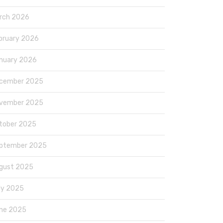
rch 2026
bruary 2026
nuary 2026
cember 2025
vember 2025
tober 2025
ptember 2025
gust 2025
ly 2025
ne 2025