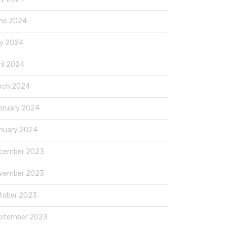
ne 2024
y 2024
ril 2024
rch 2024
bruary 2024
nuary 2024
cember 2023
vember 2023
tober 2023
ptember 2023