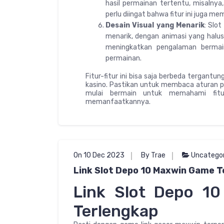
hasil permainan tertentu, misalny
perlu diingat bahwa fitur ini juga 
Desain Visual yang Menarik
: Slo
menarik, dengan animasi yang halus,
meningkatkan pengalaman bermai
permainan.
Fitur-fitur ini bisa saja berbeda tergant
kasino. Pastikan untuk membaca aturan p
mulai bermain untuk memahami fitur
memanfaatkannya.
On 10 Dec 2023
By Trae
Uncatego
Link Slot Depo 10 Maxwin Game T
Link Slot Depo 1
Terlengkap