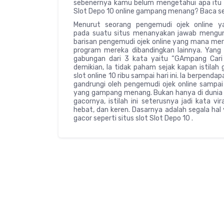
sebenernya kamu belum mengetahui apa itu Sl
Slot Depo 10 online gampang menang? Baca set
Menurut seorang pengemudi ojek online y
pada suatu situs menanyakan jawab mengungk
barisan pengemudi ojek online yang mana mer
program mereka dibandingkan lainnya. Yang
gabungan dari 3 kata yaitu “GAmpang Cari O
demikian, Ia tidak paham sejak kapan istilah 
slot online 10 ribu sampai hari ini. Ia berpend
gandrungi oleh pengemudi ojek online sampai is
yang gampang menang. Bukan hanya di dunia sl
gacornya, istilah ini seterusnya jadi kata v
hebat, dan keren. Dasarnya adalah segala hal
gacor seperti situs slot Slot Depo 10 .