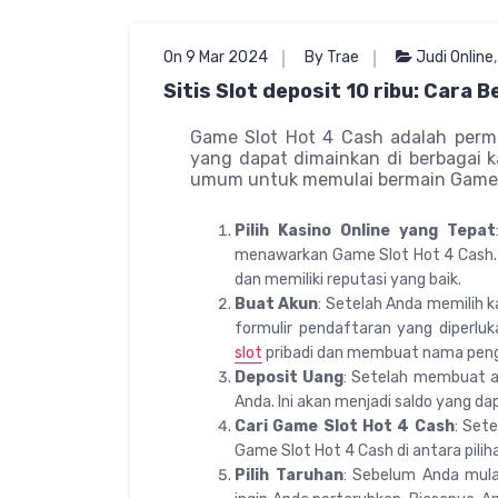
On 9 Mar 2024
By Trae
Judi Online
Sitis Slot deposit 10 ribu: Cara
Game Slot Hot 4 Cash adalah perm
yang dapat dimainkan di berbagai k
umum untuk memulai bermain Game S
Pilih Kasino Online yang Tepat
menawarkan Game Slot Hot 4 Cash. 
dan memiliki reputasi yang baik.
Buat Akun
: Setelah Anda memilih k
formulir pendaftaran yang diperlu
slot
pribadi dan membuat nama pengg
Deposit Uang
: Setelah membuat a
Anda. Ini akan menjadi saldo yang d
Cari Game Slot Hot 4 Cash
: Set
Game Slot Hot 4 Cash di antara pilih
Pilih Taruhan
: Sebelum Anda mula