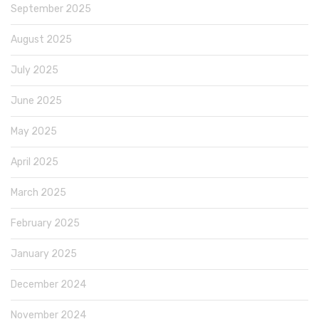
September 2025
August 2025
July 2025
June 2025
May 2025
April 2025
March 2025
February 2025
January 2025
December 2024
November 2024