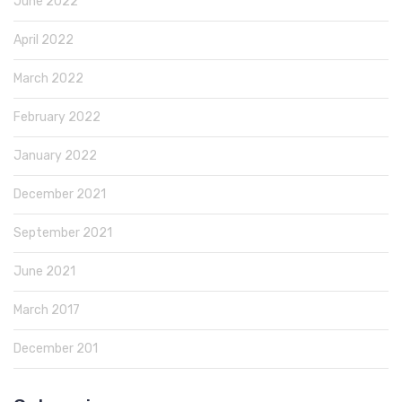
June 2022
April 2022
March 2022
February 2022
January 2022
December 2021
September 2021
June 2021
March 2017
December 201