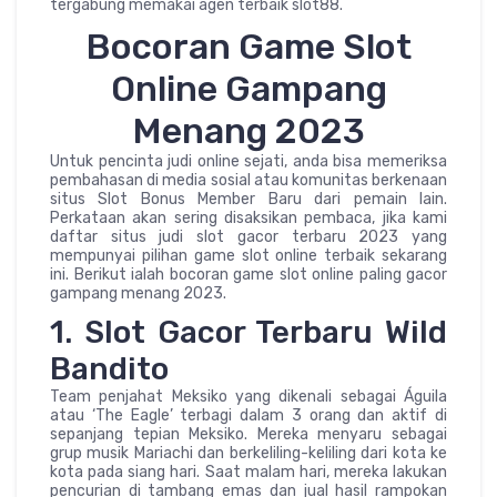
tergabung memakai agen terbaik slot88.
Bocoran Game Slot
Online Gampang
Menang 2023
Untuk pencinta judi online sejati, anda bisa memeriksa
pembahasan di media sosial atau komunitas berkenaan
situs Slot Bonus Member Baru dari pemain lain.
Perkataan akan sering disaksikan pembaca, jika kami
daftar situs judi slot gacor terbaru 2023 yang
mempunyai pilihan game slot online terbaik sekarang
ini. Berikut ialah bocoran game slot online paling gacor
gampang menang 2023.
1. Slot Gacor Terbaru Wild
Bandito
Team penjahat Meksiko yang dikenali sebagai Águila
atau ‘The Eagle’ terbagi dalam 3 orang dan aktif di
sepanjang tepian Meksiko. Mereka menyaru sebagai
grup musik Mariachi dan berkeliling-keliling dari kota ke
kota pada siang hari. Saat malam hari, mereka lakukan
pencurian di tambang emas dan jual hasil rampokan