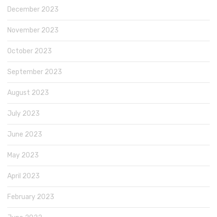
December 2023
November 2023
October 2023
September 2023
August 2023
July 2023
June 2023
May 2023
April 2023
February 2023