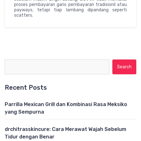
proses pembayaran garis pembayaran tradisionil atau
payways, tetapi tiap lambang dipandang seperti
scatters.
Search for:
Recent Posts
Parrilla Mexican Grill dan Kombinasi Rasa Meksiko
yang Sempurna
drchitrasskincure: Cara Merawat Wajah Sebelum
Tidur dengan Benar