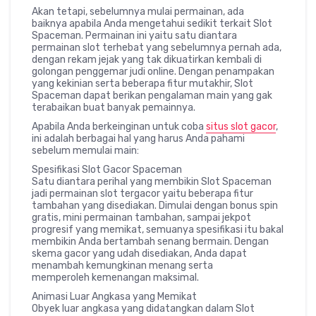
Akan tetapi, sebelumnya mulai permainan, ada
baiknya apabila Anda mengetahui sedikit terkait Slot
Spaceman. Permainan ini yaitu satu diantara
permainan slot terhebat yang sebelumnya pernah ada,
dengan rekam jejak yang tak dikuatirkan kembali di
golongan penggemar judi online. Dengan penampakan
yang kekinian serta beberapa fitur mutakhir, Slot
Spaceman dapat berikan pengalaman main yang gak
terabaikan buat banyak pemainnya.
Apabila Anda berkeinginan untuk coba
situs slot gacor
,
ini adalah berbagai hal yang harus Anda pahami
sebelum memulai main:
Spesifikasi Slot Gacor Spaceman
Satu diantara perihal yang membikin Slot Spaceman
jadi permainan slot tergacor yaitu beberapa fitur
tambahan yang disediakan. Dimulai dengan bonus spin
gratis, mini permainan tambahan, sampai jekpot
progresif yang memikat, semuanya spesifikasi itu bakal
membikin Anda bertambah senang bermain. Dengan
skema gacor yang udah disediakan, Anda dapat
menambah kemungkinan menang serta
memperoleh kemenangan maksimal.
Animasi Luar Angkasa yang Memikat
Obyek luar angkasa yang didatangkan dalam Slot