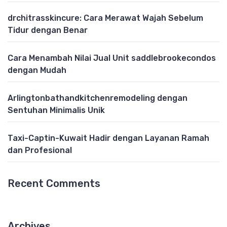
drchitrasskincure: Cara Merawat Wajah Sebelum
Tidur dengan Benar
Cara Menambah Nilai Jual Unit saddlebrookecondos
dengan Mudah
Arlingtonbathandkitchenremodeling dengan
Sentuhan Minimalis Unik
Taxi-Captin-Kuwait Hadir dengan Layanan Ramah
dan Profesional
Recent Comments
Archives