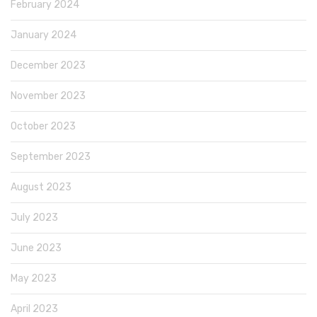
February 2024
January 2024
December 2023
November 2023
October 2023
September 2023
August 2023
July 2023
June 2023
May 2023
April 2023