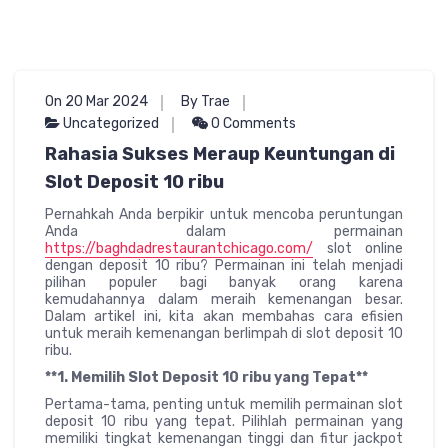
On 20 Mar 2024
By Trae
Uncategorized
0 Comments
Rahasia Sukses Meraup Keuntungan di
Slot Deposit 10 ribu
Pernahkah Anda berpikir untuk mencoba peruntungan
Anda dalam permainan
https://baghdadrestaurantchicago.com/
slot online
dengan deposit 10 ribu? Permainan ini telah menjadi
pilihan populer bagi banyak orang karena
kemudahannya dalam meraih kemenangan besar.
Dalam artikel ini, kita akan membahas cara efisien
untuk meraih kemenangan berlimpah di slot deposit 10
ribu.
**1. Memilih Slot Deposit 10 ribu yang Tepat**
Pertama-tama, penting untuk memilih permainan slot
deposit 10 ribu yang tepat. Pilihlah permainan yang
memiliki tingkat kemenangan tinggi dan fitur jackpot