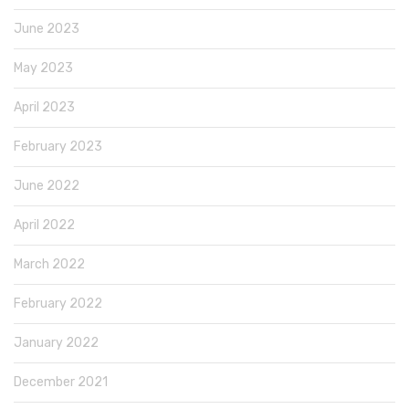
June 2023
May 2023
April 2023
February 2023
June 2022
April 2022
March 2022
February 2022
January 2022
December 2021