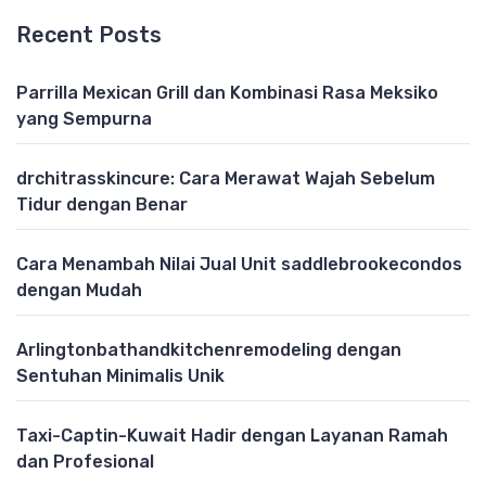
Recent Posts
Parrilla Mexican Grill dan Kombinasi Rasa Meksiko
yang Sempurna
drchitrasskincure: Cara Merawat Wajah Sebelum
Tidur dengan Benar
Cara Menambah Nilai Jual Unit saddlebrookecondos
dengan Mudah
Arlingtonbathandkitchenremodeling dengan
Sentuhan Minimalis Unik
Taxi-Captin-Kuwait Hadir dengan Layanan Ramah
dan Profesional