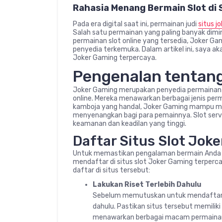
Rahasia Menang Bermain Slot di 
Pada era digital saat ini, permainan judi
situs j
Salah satu permainan yang paling banyak dimin
permainan slot online yang tersedia, Joker 
penyedia terkemuka. Dalam artikel ini, saya a
Joker Gaming terpercaya.
Pengenalan tentan
Joker Gaming merupakan penyedia permainan sl
online. Mereka menawarkan berbagai jenis per
kamboja yang handal, Joker Gaming mampu m
menyenangkan bagi para pemainnya. Slot serv
keamanan dan keadilan yang tinggi.
Daftar Situs Slot Jok
Untuk memastikan pengalaman bermain Anda l
mendaftar di situs slot Joker Gaming terperca
daftar di situs tersebut:
Lakukan Riset Terlebih Dahulu
Sebelum memutuskan untuk mendaftar di 
dahulu. Pastikan situs tersebut memiliki 
menawarkan berbagai macam permainan 