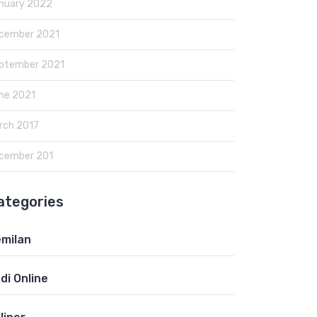
nuary 2022
cember 2021
ptember 2021
ne 2021
rch 2017
cember 201
ategories
milan
di Online