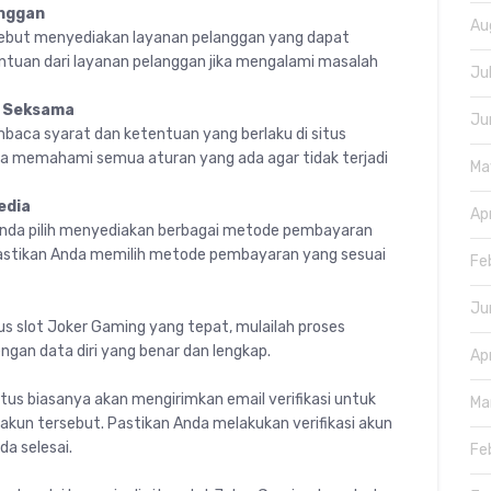
anggan
Au
sebut menyediakan layanan pelanggan yang dapat
ntuan dari layanan pelanggan jika mengalami masalah
Ju
n Seksama
Ju
aca syarat dan ketentuan yang berlaku di situs
a memahami semua aturan yang ada agar tidak terjadi
Ma
edia
Ap
 Anda pilih menyediakan berbagai metode pembayaran
stikan Anda memilih metode pembayaran yang sesuai
Fe
Ju
us slot Joker Gaming yang tepat, mulailah proses
ngan data diri yang benar dan lengkap.
Ap
itus biasanya akan mengirimkan email verifikasi untuk
Ma
kun tersebut. Pastikan Anda melakukan verifikasi akun
a selesai.
Fe