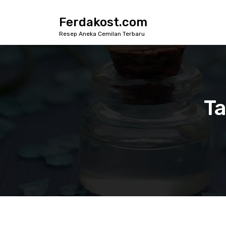
S
k
Ferdakost.com
i
Resep Aneka Cemilan Terbaru
p
t
o
c
o
n
Ta
t
e
n
t