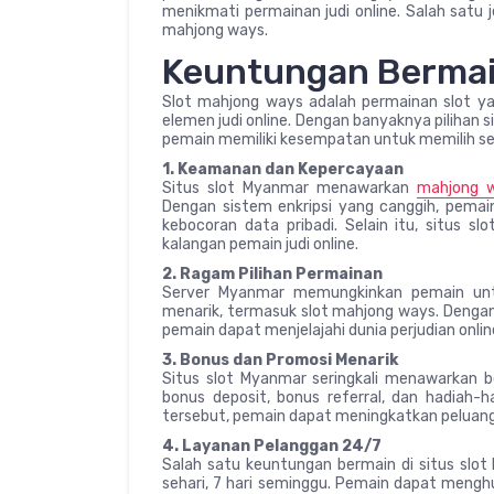
menikmati permainan judi online. Salah satu 
mahjong ways.
Keuntungan Bermain
Slot mahjong ways adalah permainan slot y
elemen judi online. Dengan banyaknya pilihan s
pemain memiliki kesempatan untuk memilih s
1. Keamanan dan Kepercayaan
Situs slot Myanmar menawarkan
mahjong 
Dengan sistem enkripsi yang canggih, pema
kebocoran data pribadi. Selain itu, situs s
kalangan pemain judi online.
2. Ragam Pilihan Permainan
Server Myanmar memungkinkan pemain unt
menarik, termasuk slot mahjong ways. Denga
pemain dapat menjelajahi dunia perjudian onlin
3. Bonus dan Promosi Menarik
Situs slot Myanmar seringkali menawarkan 
bonus deposit, bonus referral, dan hadiah
tersebut, pemain dapat meningkatkan peluan
4. Layanan Pelanggan 24/7
Salah satu keuntungan bermain di situs slo
sehari, 7 hari seminggu. Pemain dapat mengh