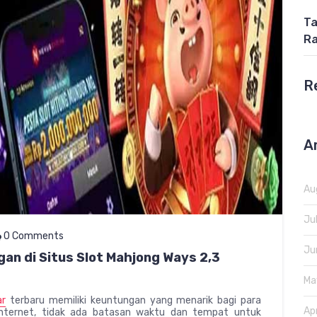
Ta
Ra
R
A
Au
Ju
0 Comments
Ju
an di Situs Slot Mahjong Ways 2,3
Ma
ar
terbaru memiliki keuntungan yang menarik bagi para
Ap
internet, tidak ada batasan waktu dan tempat untuk