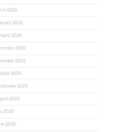
rch 2026
bruary 2026
nuary 2026
cember 2025
vember 2025
tober 2025
ptember 2025
gust 2025
ly 2025
ne 2025