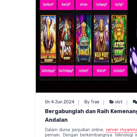
On 4 Jun 2024
By Trae
slot
Bergabunglah dan Raih Kemenang
Andalan
Dalam dunia perjudian online,
server myanm
pemain. Dengan berkembangnya teknologi 