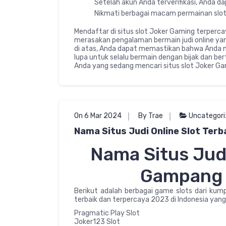
Setelah akun Anda terverifikasi, Anda da
Nikmati berbagai macam permainan slo
Mendaftar di situs slot Joker Gaming terperca
merasakan pengalaman bermain judi online y
di atas, Anda dapat memastikan bahwa Anda m
lupa untuk selalu bermain dengan bijak dan be
Anda yang sedang mencari situs slot Joker Gam
On 6 Mar 2024
By Trae
Uncategori
Nama Situs Judi Online Slot Te
Nama Situs Judi
Gampang
Berikut adalah berbagai game slots dari kump
terbaik dan terpercaya 2023 di Indonesia yang 
Pragmatic Play Slot
Joker123 Slot