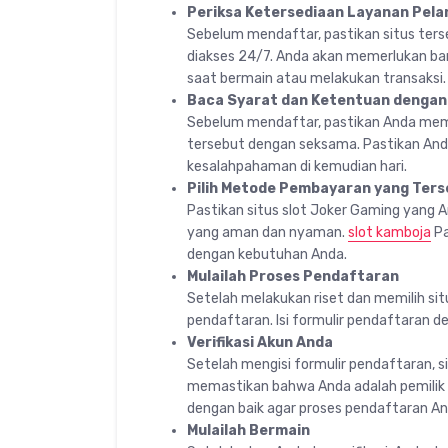
Periksa Ketersediaan Layanan Pel
Sebelum mendaftar, pastikan situs ter
diakses 24/7. Anda akan memerlukan ba
saat bermain atau melakukan transaksi.
Baca Syarat dan Ketentuan denga
Sebelum mendaftar, pastikan Anda memb
tersebut dengan seksama. Pastikan And
kesalahpahaman di kemudian hari.
Pilih Metode Pembayaran yang Ters
Pastikan situs slot Joker Gaming yang
yang aman dan nyaman.
slot kamboja
Pa
dengan kebutuhan Anda.
Mulailah Proses Pendaftaran
Setelah melakukan riset dan memilih sit
pendaftaran. Isi formulir pendaftaran de
Verifikasi Akun Anda
Setelah mengisi formulir pendaftaran, s
memastikan bahwa Anda adalah pemilik a
dengan baik agar proses pendaftaran And
Mulailah Bermain