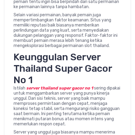
pemain tentu ingin bisa berpindah dari satu permainan
ke permainan lainnya tanpa hambatan.
Selain variasi permainan, banyak pemain juga
mempertimbangkan faktor keamanan. Situs yang
memiliki reputasi baik biasanya memberikan
perlindungan data yang kuat, serta menyediakan
dukungan pelanggan yang responsif. Faktor-faktor ini
membuat pemain merasa lebih tenang ketika
mengeksplorasi berbagai permainan slot thailand.
Keunggulan Server
Thailand Super Gacor
No 1
Istilah
server thailand super gacor no 1
sering dipakai
untuk menggambarkan server yang punya kinerja
unggul. Dari sisi teknis, server yang baik mampu
memproses permintaan dengan cepat, menjaga
koneksi tetap stabil, serta mengurangi risiko gangguan
saat bermain. Ini penting terutama ketika pemain
menikmati putaran bonus atau momen intens yang
memerlukan respon cepat.
Server yang unggul juga biasanya mampu menerima