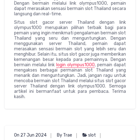
Dengan bermain melalui link olympus1000, pemain
dapat merasakan sensasi bermain slot Thailand secara
langsung dan real-time.
Situs slot gacor server Thailand dengan link
olympus1000 merupakan pilihan terbaik bagi para
pemain yang ingin menikmati pengalaman bermain slot
Thailand yang seru dan menguntungkan. Dengan
menggunakan server Thailand, pemain dapat
merasakan sensasi bermain slot yang lebih seru dan
menghibur. Selain itu, situs slot gacor juga memberikan
kemenangan besar kepada para pemainnya. Dengan
bermain melalui link
login olympus1000
, pemain dapat
mengakses berbagai permainan slot Thailand yang
menarik dan menguntungkan. Jadi, jangan ragu untuk
mencoba bermain slot Thailand melalui situs slot gacor
server Thailand dengan link olympus1000. Semoga
artikel ini bermanfaat untuk para pembaca. Terima
kasih.
On 27 Jun 2024
By Trae
slot