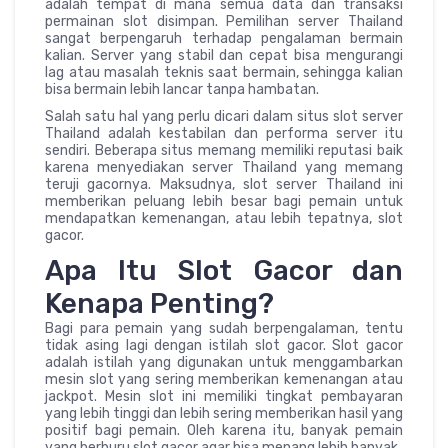
adalah tempat di mana semua data dan transaksi
permainan slot disimpan. Pemilihan server Thailand
sangat berpengaruh terhadap pengalaman bermain
kalian. Server yang stabil dan cepat bisa mengurangi
lag atau masalah teknis saat bermain, sehingga kalian
bisa bermain lebih lancar tanpa hambatan.
Salah satu hal yang perlu dicari dalam situs slot server
Thailand adalah kestabilan dan performa server itu
sendiri. Beberapa situs memang memiliki reputasi baik
karena menyediakan server Thailand yang memang
teruji gacornya. Maksudnya, slot server Thailand ini
memberikan peluang lebih besar bagi pemain untuk
mendapatkan kemenangan, atau lebih tepatnya, slot
gacor.
Apa Itu Slot Gacor dan
Kenapa Penting?
Bagi para pemain yang sudah berpengalaman, tentu
tidak asing lagi dengan istilah slot gacor. Slot gacor
adalah istilah yang digunakan untuk menggambarkan
mesin slot yang sering memberikan kemenangan atau
jackpot. Mesin slot ini memiliki tingkat pembayaran
yang lebih tinggi dan lebih sering memberikan hasil yang
positif bagi pemain. Oleh karena itu, banyak pemain
yang berburu slot gacor agar bisa menang lebih banyak.