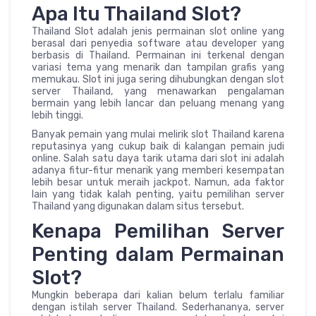
Apa Itu Thailand Slot?
Thailand Slot adalah jenis permainan slot online yang
berasal dari penyedia software atau developer yang
berbasis di Thailand. Permainan ini terkenal dengan
variasi tema yang menarik dan tampilan grafis yang
memukau. Slot ini juga sering dihubungkan dengan slot
server Thailand, yang menawarkan pengalaman
bermain yang lebih lancar dan peluang menang yang
lebih tinggi.
Banyak pemain yang mulai melirik slot Thailand karena
reputasinya yang cukup baik di kalangan pemain judi
online. Salah satu daya tarik utama dari slot ini adalah
adanya fitur-fitur menarik yang memberi kesempatan
lebih besar untuk meraih jackpot. Namun, ada faktor
lain yang tidak kalah penting, yaitu pemilihan server
Thailand yang digunakan dalam situs tersebut.
Kenapa Pemilihan Server
Penting dalam Permainan
Slot?
Mungkin beberapa dari kalian belum terlalu familiar
dengan istilah server Thailand. Sederhananya, server