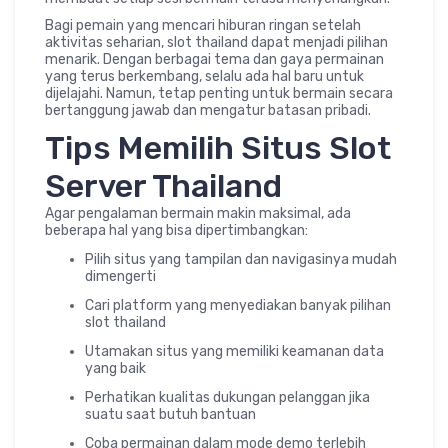
Bagi pemain yang mencari hiburan ringan setelah
aktivitas seharian, slot thailand dapat menjadi pilihan
menarik. Dengan berbagai tema dan gaya permainan
yang terus berkembang, selalu ada hal baru untuk
dijelajahi. Namun, tetap penting untuk bermain secara
bertanggung jawab dan mengatur batasan pribadi.
Tips Memilih Situs Slot
Server Thailand
Agar pengalaman bermain makin maksimal, ada
beberapa hal yang bisa dipertimbangkan:
Pilih situs yang tampilan dan navigasinya mudah
dimengerti
Cari platform yang menyediakan banyak pilihan
slot thailand
Utamakan situs yang memiliki keamanan data
yang baik
Perhatikan kualitas dukungan pelanggan jika
suatu saat butuh bantuan
Coba permainan dalam mode demo terlebih