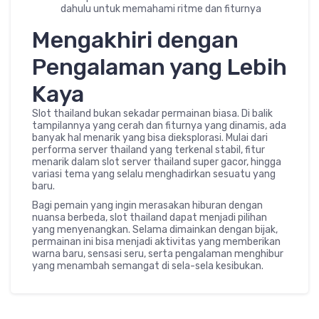
dahulu untuk memahami ritme dan fiturnya
Mengakhiri dengan
Pengalaman yang Lebih
Kaya
Slot thailand bukan sekadar permainan biasa. Di balik
tampilannya yang cerah dan fiturnya yang dinamis, ada
banyak hal menarik yang bisa dieksplorasi. Mulai dari
performa server thailand yang terkenal stabil, fitur
menarik dalam slot server thailand super gacor, hingga
variasi tema yang selalu menghadirkan sesuatu yang
baru.
Bagi pemain yang ingin merasakan hiburan dengan
nuansa berbeda, slot thailand dapat menjadi pilihan
yang menyenangkan. Selama dimainkan dengan bijak,
permainan ini bisa menjadi aktivitas yang memberikan
warna baru, sensasi seru, serta pengalaman menghibur
yang menambah semangat di sela-sela kesibukan.