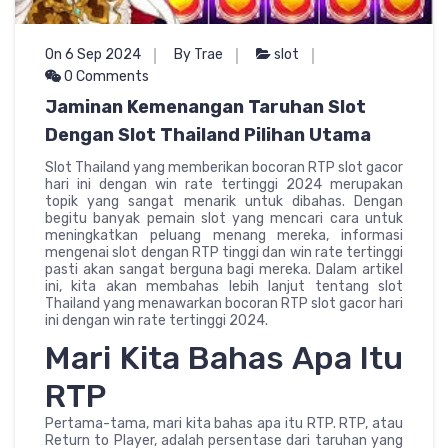
On 6 Sep 2024
By Trae
slot
0 Comments
Jaminan Kemenangan Taruhan Slot
Dengan Slot Thailand Pilihan Utama
Slot Thailand yang memberikan bocoran RTP slot gacor
hari ini dengan win rate tertinggi 2024 merupakan
topik yang sangat menarik untuk dibahas. Dengan
begitu banyak pemain slot yang mencari cara untuk
meningkatkan peluang menang mereka, informasi
mengenai slot dengan RTP tinggi dan win rate tertinggi
pasti akan sangat berguna bagi mereka. Dalam artikel
ini, kita akan membahas lebih lanjut tentang slot
Thailand yang menawarkan bocoran RTP slot gacor hari
ini dengan win rate tertinggi 2024.
Mari Kita Bahas Apa Itu
RTP
Pertama-tama, mari kita bahas apa itu RTP. RTP, atau
Return to Player, adalah persentase dari taruhan yang