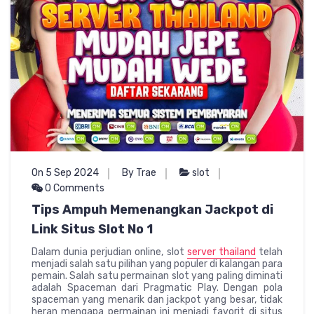
On 5 Sep 2024
By Trae
slot
0 Comments
Tips Ampuh Memenangkan Jackpot di
Link Situs Slot No 1
Dalam dunia perjudian online, slot
server thailand
telah
menjadi salah satu pilihan yang populer di kalangan para
pemain. Salah satu permainan slot yang paling diminati
adalah Spaceman dari Pragmatic Play. Dengan pola
spaceman yang menarik dan jackpot yang besar, tidak
heran mengapa permainan ini menjadi favorit di situs