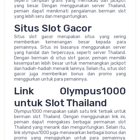
seperti tampilan grafis yang memukau dan jackpot
yang besar. Dengan menggunakan server Thailand,
pemain dapat menikmati pengalaman bermain slot
yang lebih seru dan menguntungkan.
Situs Slot Gacor
Situs slot gacor merupakan situs yang sering
memberikan kemenangan besar kepada para
pemainnya. Situs ini biasanya menggunakan server
yang handal dan terpercaya, seperti server Thailand.
Dengan bermain di situs slot gacor, pemain memiliki
kesempatan lebih besar untuk memenangkan jackpot
dan hadiah-hadiah menarik lainnya. Selain itu, situs slot
gacor juga memberikan bonus dan promo yang
menggiurkan untuk para pemainnya.
Link Olympus1000
untuk Slot Thailand
Olympus1000 merupakan salah satu link terbaik untuk
bermain slot Thailand. Dengan menggunakan link ini,
pemain dapat mengakses berbagai permainan slot
Thailand yang menarik dan menguntungkan. Selain itu,
link olympus1000 juga menawarkan berbagai bonus dan
promo yang menggiurkan untuk para pemainnya.