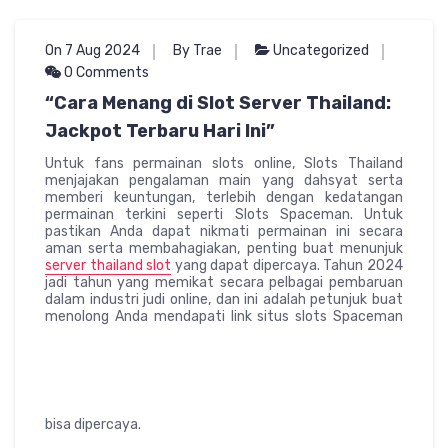
On 7 Aug 2024
By Trae
Uncategorized
0 Comments
“Cara Menang di Slot Server Thailand:
Jackpot Terbaru Hari Ini”
Untuk fans permainan slots online, Slots Thailand
menjajakan pengalaman main yang dahsyat serta
memberi keuntungan, terlebih dengan kedatangan
permainan terkini seperti Slots Spaceman. Untuk
pastikan Anda dapat nikmati permainan ini secara
aman serta membahagiakan, penting buat menunjuk
server thailand slot
yang dapat dipercaya. Tahun 2024
jadi tahun yang memikat secara pelbagai pembaruan
dalam industri judi online, dan ini adalah petunjuk buat
menolong Anda mendapati link situs slots Spaceman
bisa dipercaya.