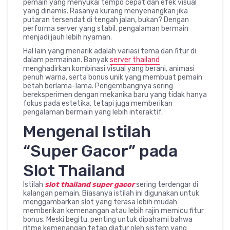
pemain yang menyukai tempo cepat dan efek visual
yang dinamis. Rasanya kurang menyenangkan jika
putaran tersendat di tengah jalan, bukan? Dengan
performa server yang stabil, pengalaman bermain
menjadi jauh lebih nyaman.
Hal lain yang menarik adalah variasi tema dan fitur di
dalam permainan. Banyak
server thailand
menghadirkan kombinasi visual yang berani, animasi
penuh warna, serta bonus unik yang membuat pemain
betah berlama-lama. Pengembangnya sering
bereksperimen dengan mekanika baru yang tidak hanya
fokus pada estetika, tetapi juga memberikan
pengalaman bermain yang lebih interaktif.
Mengenal Istilah
“Super Gacor” pada
Slot Thailand
Istilah
slot thailand super gacor
sering terdengar di
kalangan pemain. Biasanya istilah ini digunakan untuk
menggambarkan slot yang terasa lebih mudah
memberikan kemenangan atau lebih rajin memicu fitur
bonus. Meski begitu, penting untuk dipahami bahwa
ritme kemenangan tetap diatur oleh sistem yang