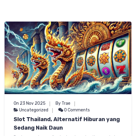
On 23 Nov 2025
By Trae
Uncategorized
0 Comments
Slot Thailand, Alternatif Hiburan yang
Sedang Naik Daun