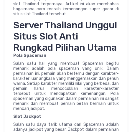
slot Thailand terpercaya. Artikel ini akan membahas
bagaimana cara meraih kemenangan super gacor di
situs slot Thailand tersebut.
Server Thailand Unggul
Situs Slot Anti
Rungkad Pilihan Utama
Pola Spaceman
Salah satu hal yang membuat Spaceman begitu
menarik adalah pola spaceman yang unik. Dalam
permainan ini, pemain akan bertemu dengan karakter-
karakter luar angkasa yang menggemaskan dan penuh
warna. Setiap karakter memiliki nilai yang berbeda, dan
pemain harus mencocokkan karakter-karakter
tersebut untuk mendapatkan kemenangan. Pola
spaceman yang digunakan dalam permainan ini sangat
menarik dan membuat pemain betah bermain untuk
mencari jackpot.
Slot Jackpot
Salah satu daya tarik utama dari Spaceman adalah
adanya jackpot yang besar. Jackpot dalam permainan