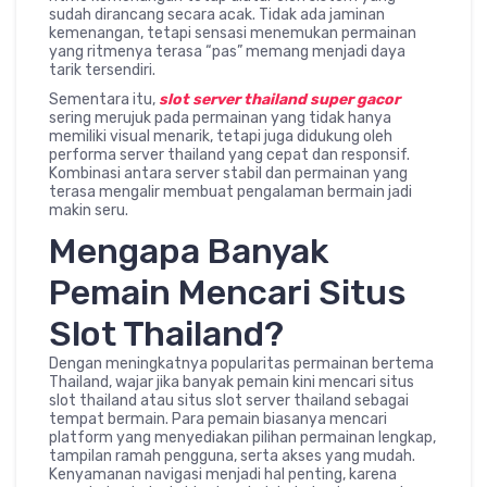
sudah dirancang secara acak. Tidak ada jaminan
kemenangan, tetapi sensasi menemukan permainan
yang ritmenya terasa “pas” memang menjadi daya
tarik tersendiri.
Sementara itu,
slot server thailand super gacor
sering merujuk pada permainan yang tidak hanya
memiliki visual menarik, tetapi juga didukung oleh
performa server thailand yang cepat dan responsif.
Kombinasi antara server stabil dan permainan yang
terasa mengalir membuat pengalaman bermain jadi
makin seru.
Mengapa Banyak
Pemain Mencari Situs
Slot Thailand?
Dengan meningkatnya popularitas permainan bertema
Thailand, wajar jika banyak pemain kini mencari situs
slot thailand atau situs slot server thailand sebagai
tempat bermain. Para pemain biasanya mencari
platform yang menyediakan pilihan permainan lengkap,
tampilan ramah pengguna, serta akses yang mudah.
Kenyamanan navigasi menjadi hal penting, karena