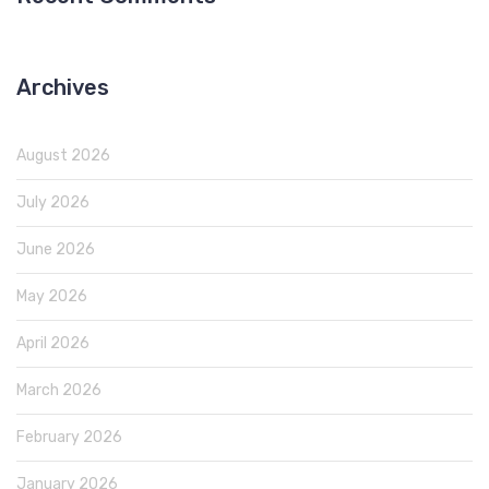
Archives
August 2026
July 2026
June 2026
May 2026
April 2026
March 2026
February 2026
January 2026