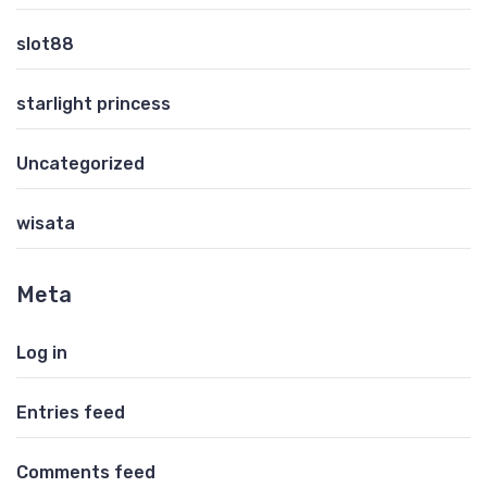
slot88
starlight princess
Uncategorized
wisata
Meta
Log in
Entries feed
Comments feed