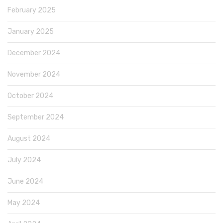
February 2025
January 2025
December 2024
November 2024
October 2024
September 2024
August 2024
July 2024
June 2024
May 2024