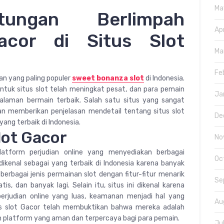
Ma
tungan Berlimpah
Ap
acor di Situs Slot
Ma
Fe
ran yang paling populer
sweet bonanza slot
di Indonesia.
ntuk situs slot telah meningkat pesat, dan para pemain
Ja
laman bermain terbaik. Salah satu situs yang sangat
 akan memberikan penjelasan mendetail tentang situs slot
De
ang terbaik di Indonesia.
lot Gacor
No
latform perjudian online yang menyediakan berbagai
Oc
 dikenal sebagai yang terbaik di Indonesia karena banyak
erbagai jenis permainan slot dengan fitur-fitur menarik
Se
s, dan banyak lagi. Selain itu, situs ini dikenal karena
rjudian online yang luas, keamanan menjadi hal yang
Au
us slot Gacor telah membuktikan bahwa mereka adalah
n platform yang aman dan terpercaya bagi para pemain.
Ju