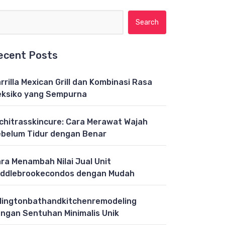
Search for:
ecent Posts
rrilla Mexican Grill dan Kombinasi Rasa
ksiko yang Sempurna
chitrasskincure: Cara Merawat Wajah
belum Tidur dengan Benar
ra Menambah Nilai Jual Unit
ddlebrookecondos dengan Mudah
lingtonbathandkitchenremodeling
ngan Sentuhan Minimalis Unik