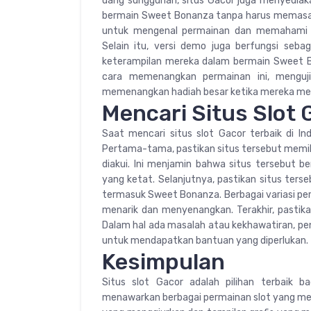
uang sungguhan, situs Gacor juga menyedia
bermain Sweet Bonanza tanpa harus memasang
untuk mengenal permainan dan memahami a
Selain itu, versi demo juga berfungsi seba
keterampilan mereka dalam bermain Sweet B
cara memenangkan permainan ini, menguji
memenangkan hadiah besar ketika mereka me
Mencari Situs Slot 
Saat mencari situs slot Gacor terbaik di In
Pertama-tama, pastikan situs tersebut memiliki
diakui. Ini menjamin bahwa situs tersebut 
yang ketat. Selanjutnya, pastikan situs te
termasuk Sweet Bonanza. Berbagai variasi pe
menarik dan menyenangkan. Terakhir, pastika
Dalam hal ada masalah atau kekhawatiran, p
untuk mendapatkan bantuan yang diperlukan.
Kesimpulan
Situs slot Gacor adalah pilihan terbaik b
menawarkan berbagai permainan slot yang men