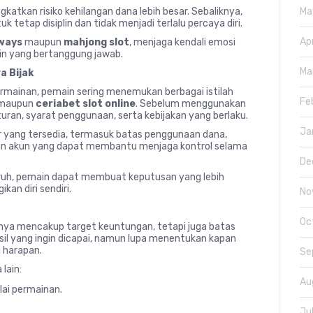
Ma
katkan risiko kehilangan dana lebih besar. Sebaliknya,
k tetap disiplin dan tidak menjadi terlalu percaya diri.
Ap
ways
maupun
mahjong slot
, menjaga kendali emosi
in yang bertanggung jawab.
Ma
a Bijak
rmainan, pemain sering menemukan berbagai istilah
Fe
 maupun
ceriabet slot online
. Sebelum menggunakan
ran, syarat penggunaan, serta kebijakan yang berlaku.
Ja
tur yang tersedia, termasuk batas penggunaan dana,
laan akun yang dapat membantu menjaga kontrol selama
De
uh, pemain dapat membuat keputusan yang lebih
kan diri sendiri.
No
Oc
anya mencakup target keuntungan, tetapi juga batas
sil yang ingin dicapai, namun lupa menentukan kapan
i harapan.
Se
lain:
Au
ai permainan.
Ju