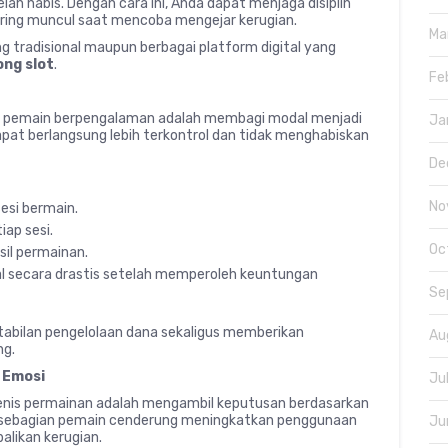
h habis. Dengan cara ini, Anda dapat menjaga disiplin
ring muncul saat mencoba mengejar kerugian.
Ma
ng tradisional maupun berbagai platform digital yang
ng slot
.
Fe
leh pemain berpengalaman adalah membagi modal menjadi
Ja
pat berlangsung lebih terkontrol dan tidak menghabiskan
De
No
esi bermain.
ap sesi.
Oc
sil permainan.
l secara drastis setelah memperoleh keuntungan
Se
abilan pengelolaan dana sekaligus memberikan
Au
ng.
 Emosi
Ju
 jenis permainan adalah mengambil keputusan berdasarkan
, sebagian pemain cenderung meningkatkan penggunaan
Ju
likan kerugian.