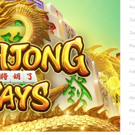
Au
Ju
Ju
Ma
Ap
Fe
Ju
Ap
Ma
Fe