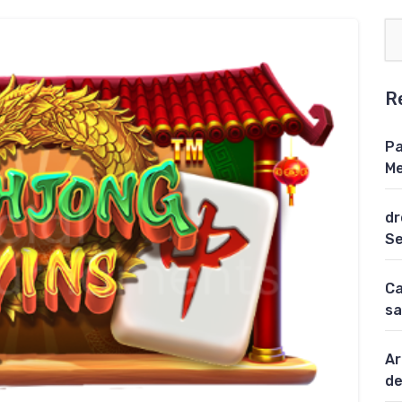
R
Pa
Me
dr
Se
Ca
sa
Ar
de