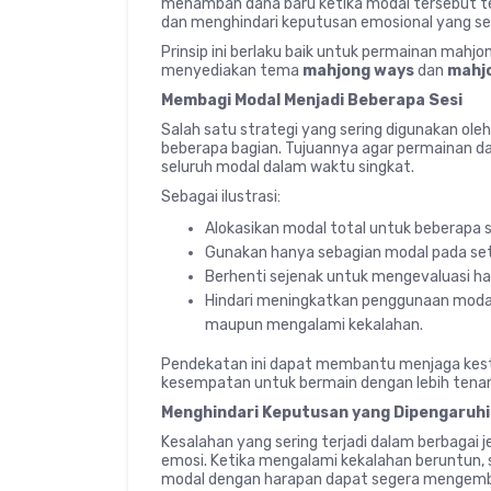
menambah dana baru ketika modal tersebut tela
dan menghindari keputusan emosional yang se
Prinsip ini berlaku baik untuk permainan mahjo
menyediakan tema
mahjong ways
dan
mahjo
Membagi Modal Menjadi Beberapa Sesi
Salah satu strategi yang sering digunakan o
beberapa bagian. Tujuannya agar permainan da
seluruh modal dalam waktu singkat.
Sebagai ilustrasi:
Alokasikan modal total untuk beberapa s
Gunakan hanya sebagian modal pada seti
Berhenti sejenak untuk mengevaluasi ha
Hindari meningkatkan penggunaan moda
maupun mengalami kekalahan.
Pendekatan ini dapat membantu menjaga kest
kesempatan untuk bermain dengan lebih tena
Menghindari Keputusan yang Dipengaruhi
Kesalahan yang sering terjadi dalam berbagai
emosi. Ketika mengalami kekalahan beruntun
modal dengan harapan dapat segera mengemba