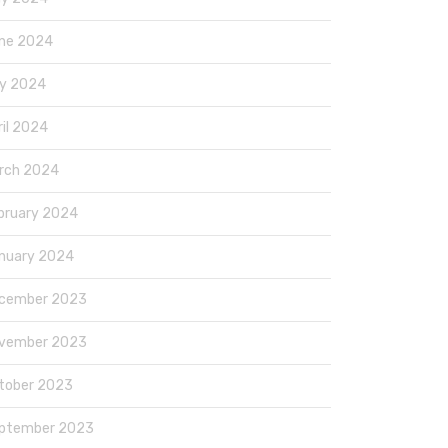
ne 2024
y 2024
ril 2024
rch 2024
bruary 2024
nuary 2024
cember 2023
vember 2023
tober 2023
ptember 2023