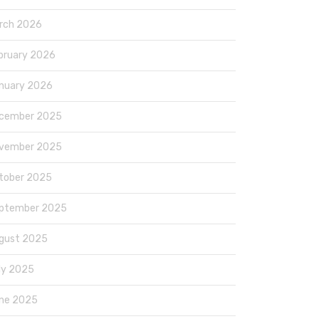
rch 2026
bruary 2026
nuary 2026
cember 2025
vember 2025
tober 2025
ptember 2025
gust 2025
ly 2025
ne 2025