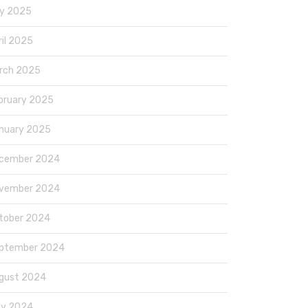
y 2025
ril 2025
rch 2025
bruary 2025
nuary 2025
cember 2024
vember 2024
tober 2024
ptember 2024
gust 2024
ly 2024