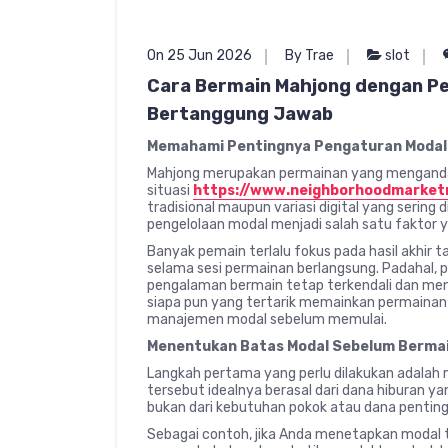
On 25 Jun 2026
By Trae
slot
Cara Bermain Mahjong dengan Pe
Bertanggung Jawab
Memahami Pentingnya Pengaturan Modal
Mahjong merupakan permainan yang menganda
situasi
https://www.neighborhoodmarke
tradisional maupun variasi digital yang sering 
pengelolaan modal menjadi salah satu faktor y
Banyak pemain terlalu fokus pada hasil akhi
selama sesi permainan berlangsung. Padahal
pengalaman bermain tetap terkendali dan mengu
siapa pun yang tertarik memainkan permaina
manajemen modal sebelum memulai.
Menentukan Batas Modal Sebelum Berma
Langkah pertama yang perlu dilakukan adalah
tersebut idealnya berasal dari dana hiburan ya
bukan dari kebutuhan pokok atau dana penting 
Sebagai contoh, jika Anda menetapkan modal t