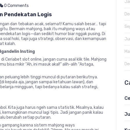
Ja
0 Comments
n Pendekatan Logis
De
ngan dan tebakan acak, selamat! Kamu salah besar… tapi
Se
itu. Bermain mahjong, baik itu mahjong ways atau
pendekatan logis—dan sedikit humor biar nggak pusing. Di
 soal hoki, tapi juga strategi, observasi, dan kemampuan
Ju
at kalah.
Ma
gandelin Insting
Ceriabet slot online, jangan cuma asal klik tile. Mahjong
De
u bisa mikir “Ah, ini masuk akal!” alih-alih “Astaga,
an peluang lebih tinggi muncul di putaran berikutnya.
C
 (di kepala aja, jangan sampai ketahuan lawan), dan
belanja mingguan, tapi bedanya kalau salah strategi,
Ce
ol. Kita juga harus ngeh sama statistik. Misalnya, kalau
i, kemungkinan muncul lagi tipis. Jadi jangan panik kalau
Ju
lu berubah setiap putaran.
lebih gampang karena sistem mahjong ways