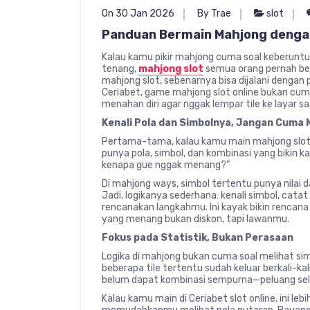
On 30 Jan 2026
By Trae
slot
Panduan Bermain Mahjong denga
Kalau kamu pikir mahjong cuma soal keberuntu
tenang,
mahjong slot
semua orang pernah beg
mahjong slot, sebenarnya bisa dijalani dengan 
Ceriabet, game mahjong slot online bukan cuma
menahan diri agar nggak lempar tile ke layar sa
Kenali Pola dan Simbolnya, Jangan Cuma N
Pertama-tama, kalau kamu main mahjong slot di 
punya pola, simbol, dan kombinasi yang bikin kam
kenapa gue nggak menang?”
Di mahjong ways, simbol tertentu punya nilai d
Jadi, logikanya sederhana: kenali simbol, catat
rencanakan langkahmu. Ini kayak bikin rencana 
yang menang bukan diskon, tapi lawanmu.
Fokus pada Statistik, Bukan Perasaan
Logika di mahjong bukan cuma soal melihat simb
beberapa tile tertentu sudah keluar berkali-kal
belum dapat kombinasi sempurna—peluang sela
Kalau kamu main di Ceriabet slot online, ini 