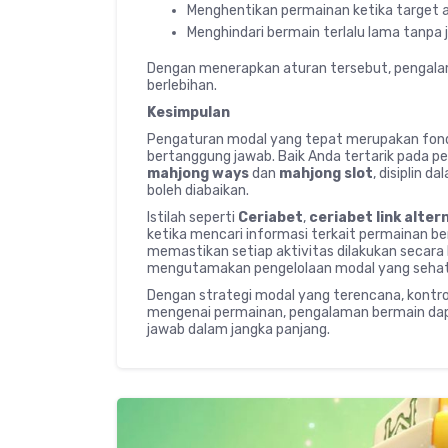
Menghentikan permainan ketika target a
Menghindari bermain terlalu lama tanpa 
Dengan menerapkan aturan tersebut, pengalam
berlebihan.
Kesimpulan
Pengaturan modal yang tepat merupakan fond
bertanggung jawab. Baik Anda tertarik pada per
mahjong ways
dan
mahjong slot
, disiplin 
boleh diabaikan.
Istilah seperti
Ceriabet
,
ceriabet link alter
ketika mencari informasi terkait permainan b
memastikan setiap aktivitas dilakukan secara b
mengutamakan pengelolaan modal yang sehat
Dengan strategi modal yang terencana, kontr
mengenai permainan, pengalaman bermain dapa
jawab dalam jangka panjang.