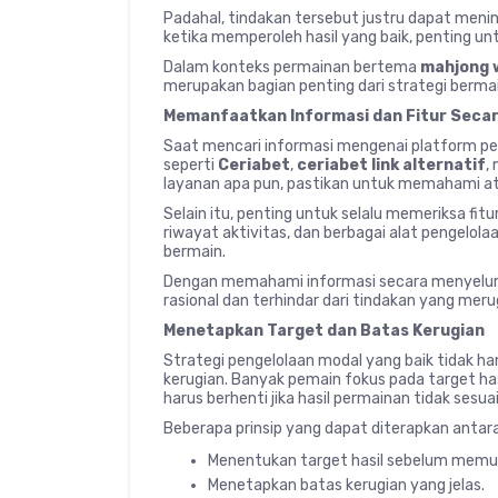
Padahal, tindakan tersebut justru dapat mening
ketika memperoleh hasil yang baik, penting untu
Dalam konteks permainan bertema
mahjong 
merupakan bagian penting dari strategi berma
Memanfaatkan Informasi dan Fitur Secar
Saat mencari informasi mengenai platform pe
seperti
Ceriabet
,
ceriabet link alternatif
,
layanan apa pun, pastikan untuk memahami atu
Selain itu, penting untuk selalu memeriksa fi
riwayat aktivitas, dan berbagai alat pengelo
bermain.
Dengan memahami informasi secara menyelur
rasional dan terhindar dari tindakan yang merugi
Menetapkan Target dan Batas Kerugian
Strategi pengelolaan modal yang baik tidak h
kerugian. Banyak pemain fokus pada target ha
harus berhenti jika hasil permainan tidak sesua
Beberapa prinsip yang dapat diterapkan antara 
Menentukan target hasil sebelum memul
Menetapkan batas kerugian yang jelas.