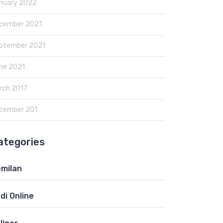
nuary 2022
cember 2021
ptember 2021
ne 2021
rch 2017
cember 201
ategories
milan
di Online