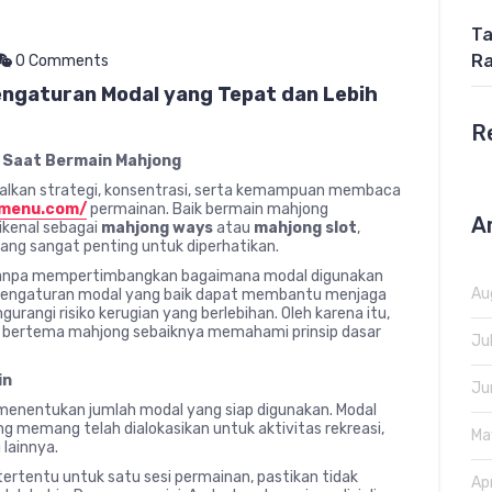
Ta
Ra
0 Comments
ngaturan Modal yang Tepat dan Lebih
R
 Saat Bermain Mahjong
lkan strategi, konsentrasi, serta kemampuan membaca
tmenu.com/
permainan. Baik bermain mahjong
A
dikenal sebagai
mahjong ways
atau
mahjong slot
,
ang sangat penting untuk diperhatikan.
r tanpa mempertimbangkan bagaimana modal digunakan
Au
, pengaturan modal yang baik dapat membantu menjaga
rangi risiko kerugian yang berlebihan. Oleh karena itu,
n bertema mahjong sebaiknya memahami prinsip dasar
Ju
in
Ju
 menentukan jumlah modal yang siap digunakan. Modal
ng memang telah dialokasikan untuk aktivitas rekreasi,
Ma
lainnya.
ertentu untuk satu sesi permainan, pastikan tidak
Ap