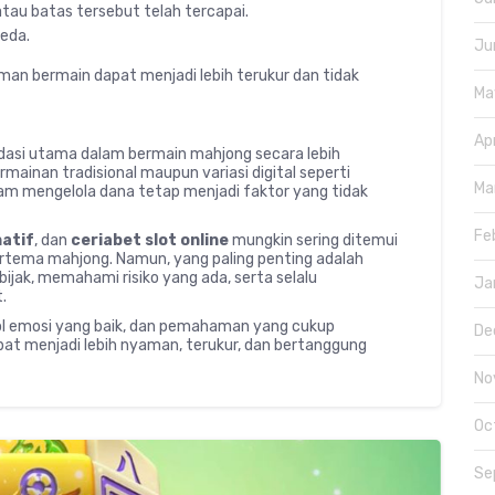
tau batas tersebut telah tercapai.
jeda.
Ju
an bermain dapat menjadi lebih terukur dan tidak
Ma
Ap
asi utama dalam bermain mahjong secara lebih
mainan tradisional maupun variasi digital seperti
Ma
dalam mengelola dana tetap menjadi faktor yang tidak
Fe
natif
, dan
ceriabet slot online
mungkin sering ditemui
ertema mahjong. Namun, yang paling penting adalah
ijak, memahami risiko yang ada, serta selalu
Ja
.
ol emosi yang baik, dan pemahaman yang cukup
De
t menjadi lebih nyaman, terukur, dan bertanggung
No
Oc
Se