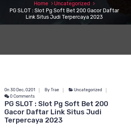
Home
Uncategorized
PG SLOT : Slot Pg Soft Bet 200 Gacor Daftar
Link Situs Judi Terpercaya 2023
On 30 Dec, 0201
By Trae
Uncategorized
0 Comments
PG SLOT : Slot Pg Soft Bet 200
Gacor Daftar Link Situs Judi
Terpercaya 2023