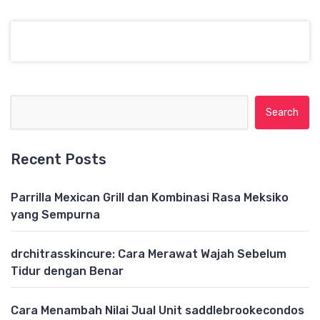
Search for:
Recent Posts
Parrilla Mexican Grill dan Kombinasi Rasa Meksiko
yang Sempurna
drchitrasskincure: Cara Merawat Wajah Sebelum
Tidur dengan Benar
Cara Menambah Nilai Jual Unit saddlebrookecondos