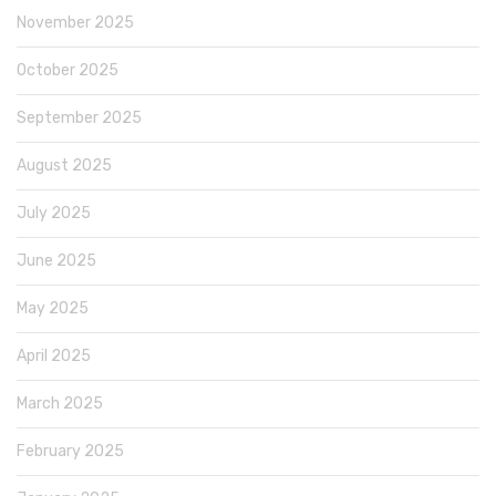
November 2025
October 2025
September 2025
August 2025
July 2025
June 2025
May 2025
April 2025
March 2025
February 2025