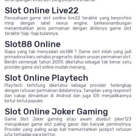
Slot Online Live22
Perusahaan game slot sonline live22 terakhir yang berprofesi
mirip dengan label nexus engine, berkesinambungan
menambahkan jenis permainan dengan dirilisnya game slot
terakhir tiap-tiap bulannya.
Slot88 Online
Siapa yang tak menyadari slot88 ? Game slot inilah yang jadi
primadona baru sehabis pragmatic dalam urusan permainan slot.
Berdiri semenjak tahun 2009, diketahui sebagai tak benar satu
provider game slot online mudah menang.
Slot Online Playtech
Playtech terhitung diketahui sebagai provider terlengkap
dengan ratusan permainan didalamnya. Tampilan yang responsif
dan cakap dimainkan di Android dan juga IOS menjadikannya
betul-betul populer.
Slot Online Joker Gaming
Game Slot Joker gaming atau awam disebut joker123
merupakaan game slot paling gacor dan banyak peminatnya.
Provider yang paling acap kali memuntahkan jackpot ratusan
juta terhadap para bettor.