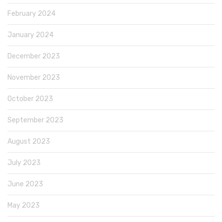
February 2024
January 2024
December 2023
November 2023
October 2023
September 2023
August 2023
July 2023
June 2023
May 2023