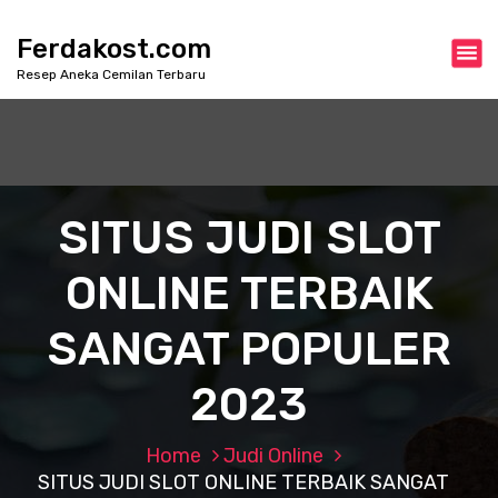
S
k
Ferdakost.com
i
Resep Aneka Cemilan Terbaru
p
t
o
c
o
n
SITUS JUDI SLOT
t
e
ONLINE TERBAIK
n
t
SANGAT POPULER
2023
Home
Judi Online
SITUS JUDI SLOT ONLINE TERBAIK SANGAT