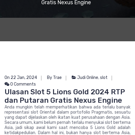
Gratis Nexus Engine
On 22 Jan, 2024
By Trae
Judi Online
,
slot
0 Comments
Ulasan Slot 5 Lions Gold 2024 RTP
dan Putaran Gratis Nexus Engine
Anda mungkin telah memperhatikan bahwa ada terlalu banyak
representasi slot Oriental dalam portofolio Pragmatis, sesuatu
yang dapat dijelaskan oleh ikatan kuat perusahaan dengan Asia.
Secara umum, kami belum pernah terlalu menyukai slot bertema
Asia, jadi sikap awal kami saat mencoba 5 Lions Gold adalah
ketidakpedulian. Dalam hal ini, bukan hanya slot bertema Asia,