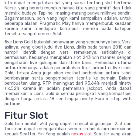
kita dapat mengatakan hal yang sama tentang slot bertema
Norse, yang berarti mungkin hanya kita yang primitif dan tidak
memiliki budaya. Tapi hei, masing-masing punya miliknya sendiri.
Bagaimanapun, poin yang ingin kami sampaikan adalah, untuk
beberapa alasan, Pragmatic Play hanya memperburuk keadaan
karena kami mendapati kontribusi mereka pada kategori
tersebut sangat umum. Aduh.
five Lions Gold bukanlah penawaran yang sepenuhnya baru. Versi
aslinya, yang diberi judul five Lions, dirilis pada tahun 2018 dan
hampir identik dengan versi remakenya, setidaknya di
permukaan. Keduanya merupakan slot 243 win manner dengan
pengaturan five gulungan dan three baris. Perbedaan utama
antara keduanya adalah penambahan fitur jackpot di five Lions
Gold, tetapi Anda juga akan melihat perbedaan antara tabel
pembayaran serta pengembalian teoritis ke pemain. Dalam
pembuatan ulang, RTP meningkat dari 95,64% menjadi ninety
six,52% karena ini adalah permainan jackpot. Anda dapat
memainkan 5 Lions Gold di semua perangkat yang kompatibel
dengan harga antara 18 sen hingga ninety Euro in step with
putaran.
Fitur Slot
Gold Lion adalah Wild yang dapat muncul di gulungan 2, 3 dan
four, dan dapat menggantikan semua simbol dalam permainan
kecuali Scatter. Yin-Yang adalah
nexus slot
Scatter yang akan