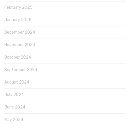
February 2025
January 2025
December 2024
November 2024
October 2024
September 2024
August 2024
July 2024
June 2024
May 2024