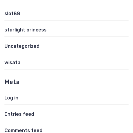
slot88
starlight princess
Uncategorized
wisata
Meta
Log in
Entries feed
Comments feed