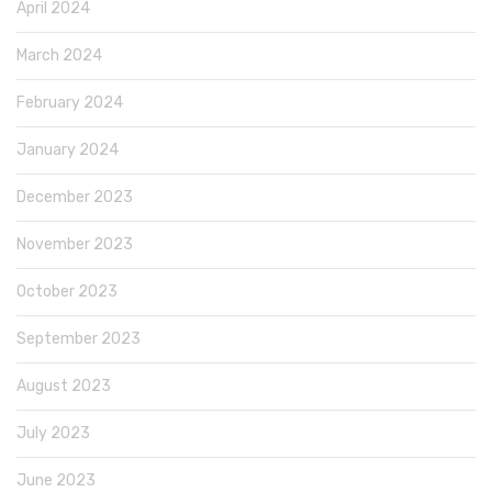
April 2024
March 2024
February 2024
January 2024
December 2023
November 2023
October 2023
September 2023
August 2023
July 2023
June 2023