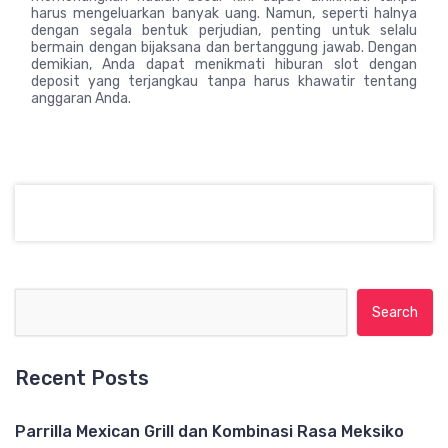
harus mengeluarkan banyak uang. Namun, seperti halnya
dengan segala bentuk perjudian, penting untuk selalu
bermain dengan bijaksana dan bertanggung jawab. Dengan
demikian, Anda dapat menikmati hiburan slot dengan
deposit yang terjangkau tanpa harus khawatir tentang
anggaran Anda.
Search for:
Recent Posts
Parrilla Mexican Grill dan Kombinasi Rasa Meksiko