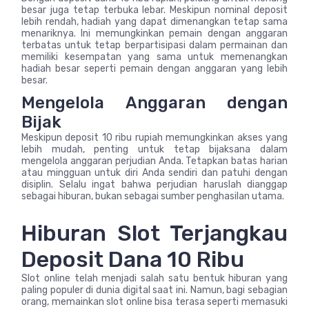
besar juga tetap terbuka lebar. Meskipun nominal deposit
lebih rendah, hadiah yang dapat dimenangkan tetap sama
menariknya. Ini memungkinkan pemain dengan anggaran
terbatas untuk tetap berpartisipasi dalam permainan dan
memiliki kesempatan yang sama untuk memenangkan
hadiah besar seperti pemain dengan anggaran yang lebih
besar.
Mengelola Anggaran dengan
Bijak
Meskipun deposit 10 ribu rupiah memungkinkan akses yang
lebih mudah, penting untuk tetap bijaksana dalam
mengelola anggaran perjudian Anda. Tetapkan batas harian
atau mingguan untuk diri Anda sendiri dan patuhi dengan
disiplin. Selalu ingat bahwa perjudian haruslah dianggap
sebagai hiburan, bukan sebagai sumber penghasilan utama.
Hiburan Slot Terjangkau
Deposit Dana 10 Ribu
Slot online telah menjadi salah satu bentuk hiburan yang
paling populer di dunia digital saat ini. Namun, bagi sebagian
orang, memainkan slot online bisa terasa seperti memasuki