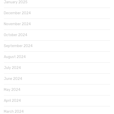
January 2025
December 2024
November 2024
October 2024
September 2024
August 2024
July 2024
June 2024
May 2024
April 2024
March 2024