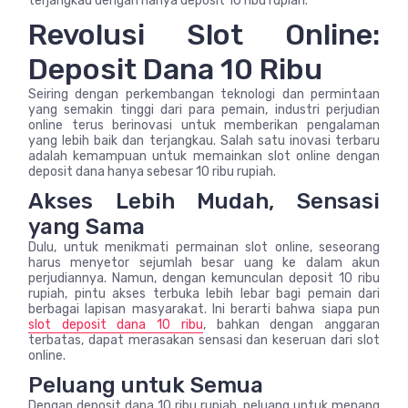
terjangkau dengan hanya deposit 10 ribu rupiah.
Revolusi Slot Online:
Deposit Dana 10 Ribu
Seiring dengan perkembangan teknologi dan permintaan
yang semakin tinggi dari para pemain, industri perjudian
online terus berinovasi untuk memberikan pengalaman
yang lebih baik dan terjangkau. Salah satu inovasi terbaru
adalah kemampuan untuk memainkan slot online dengan
deposit dana hanya sebesar 10 ribu rupiah.
Akses Lebih Mudah, Sensasi
yang Sama
Dulu, untuk menikmati permainan slot online, seseorang
harus menyetor sejumlah besar uang ke dalam akun
perjudiannya. Namun, dengan kemunculan deposit 10 ribu
rupiah, pintu akses terbuka lebih lebar bagi pemain dari
berbagai lapisan masyarakat. Ini berarti bahwa siapa pun
slot deposit dana 10 ribu
, bahkan dengan anggaran
terbatas, dapat merasakan sensasi dan keseruan dari slot
online.
Peluang untuk Semua
Dengan deposit dana 10 ribu rupiah, peluang untuk menang