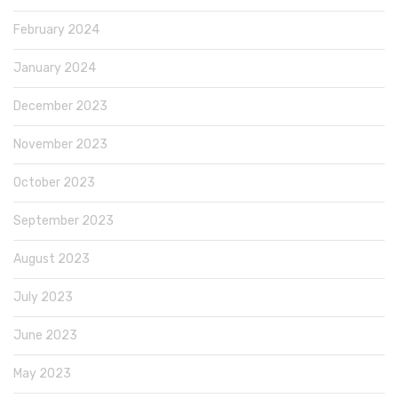
February 2024
January 2024
December 2023
November 2023
October 2023
September 2023
August 2023
July 2023
June 2023
May 2023