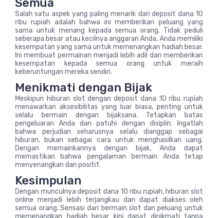
Semua
Salah satu aspek yang paling menarik dari deposit dana 10
ribu rupiah adalah bahwa ini memberikan peluang yang
sama untuk menang kepada semua orang. Tidak peduli
seberapa besar atau kecilnya anggaran Anda, Anda memiliki
kesempatan yang sama untuk memenangkan hadiah besar.
Ini membuat permainan menjadi lebih adil dan memberikan
kesempatan kepada semua orang untuk meraih
keberuntungan mereka sendiri.
Menikmati dengan Bijak
Meskipun hiburan slot dengan deposit dana 10 ribu rupiah
menawarkan aksesibilitas yang luar biasa, penting untuk
selalu bermain dengan bijaksana. Tetapkan batas
pengeluaran Anda dan patuhi dengan disiplin. Ingatlah
bahwa perjudian seharusnya selalu dianggap sebagai
hiburan, bukan sebagai cara untuk menghasilkan uang.
Dengan memainkannya dengan bijak, Anda dapat
memastikan bahwa pengalaman bermain Anda tetap
menyenangkan dan positif.
Kesimpulan
Dengan munculnya deposit dana 10 ribu rupiah, hiburan slot
online menjadi lebih terjangkau dan dapat diakses oleh
semua orang. Sensasi dari bermain slot dan peluang untuk
memenangkan hadiah besar kini dapat dinikmati tanpa