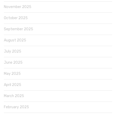
November 2025
October 2025
September 2025
August 2025
July 2025
June 2025
May 2025
April 2025
March 2025
February 2025