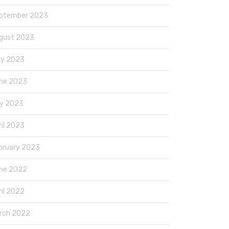
ptember 2023
gust 2023
ly 2023
ne 2023
y 2023
ril 2023
bruary 2023
ne 2022
ril 2022
rch 2022