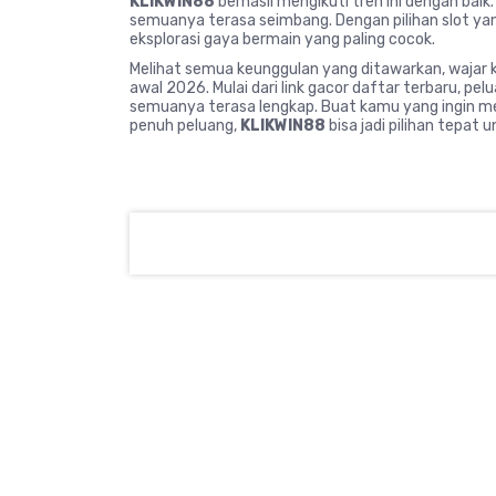
KLIKWIN88
berhasil mengikuti tren ini dengan baik
semuanya terasa seimbang. Dengan pilihan slot ya
eksplorasi gaya bermain yang paling cocok.
Melihat semua keunggulan yang ditawarkan, wajar 
awal 2026. Mulai dari link gacor daftar terbaru, 
semuanya terasa lengkap. Buat kamu yang ingin me
penuh peluang,
KLIKWIN88
bisa jadi pilihan tepat