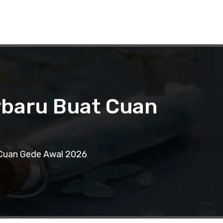
rbaru Buat Cuan
 Cuan Gede Awal 2026