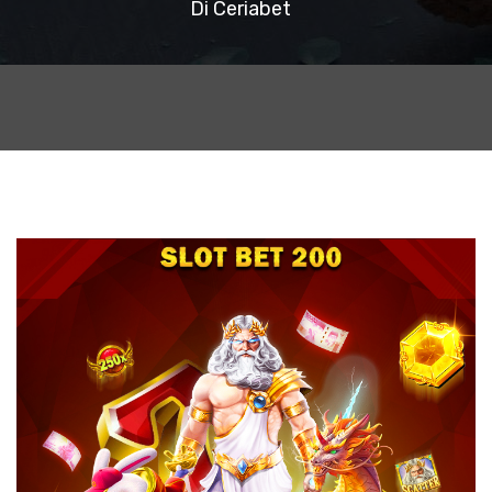
Di Ceriabet