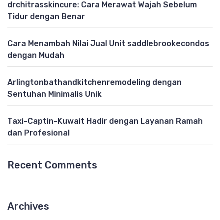
drchitrasskincure: Cara Merawat Wajah Sebelum
Tidur dengan Benar
Cara Menambah Nilai Jual Unit saddlebrookecondos
dengan Mudah
Arlingtonbathandkitchenremodeling dengan
Sentuhan Minimalis Unik
Taxi-Captin-Kuwait Hadir dengan Layanan Ramah
dan Profesional
Recent Comments
Archives