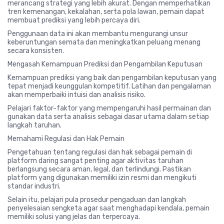
merancang strategi yang lebih akurat. Dengan memperhatikan
tren kemenangan, kekalahan, serta pola lawan, pemain dapat
membuat prediksi yang lebih percaya diri.
Penggunaan data ini akan membantu mengurangi unsur
keberuntungan semata dan meningkatkan peluang menang
secara konsisten.
Mengasah Kemampuan Prediksi dan Pengambilan Keputusan
Kemampuan prediksi yang baik dan pengambilan keputusan yang
tepat menjadi keunggulan kompetitif. Latihan dan pengalaman
akan memperbaiki intuisi dan analisis risiko.
Pelajari faktor-faktor yang mempengaruhi hasil permainan dan
gunakan data serta analisis sebagai dasar utama dalam setiap
langkah taruhan.
Memahami Regulasi dan Hak Pemain
Pengetahuan tentang regulasi dan hak sebagai pemain di
platform daring sangat penting agar aktivitas taruhan
berlangsung secara aman, legal, dan terlindungi. Pastikan
platform yang digunakan memiliki izin resmi dan mengikuti
standar industri.
Selain itu, pelajari pula prosedur pengaduan dan langkah
penyelesaian sengketa agar saat menghadapi kendala, pemain
memiliki solusi yang jelas dan terpercaya.