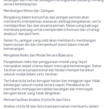
keuangan dan mental, sekaligus meningkatkan peluang menang
secara berkelanjutan.
Membangun Relasi dan Jaringan
Bergabung dalam komunitas dan jaringan pemain akan
membantu memperluas wawasan, berbagi pengalaman, serta
mendapatkan tips dari sesama pemain. Relasi yang baik juga
membuka peluang untuk memperoleh informasi dan strategi
eksklusif dari platform.
Selain itu, jaringan yang solid akan membantu membangun
kepercayaan diri dan memperkuat posisi dalam meraih
kemenangan.
Mengelola Risiko dan Modal Secara Bijaksana
Pengelolaan risiko dan penggunaan modal yang tepat
merupakan aspek utama dalam mencapai kemenangan. Sebar
taruhan secara proporsional dan hindari mempertaruhkan
seluruh modal dalam satu taruhan.
Tentukan pula batas kerugian harian dan mingguan agar tidak
kehilangan seluruh modal secara cepat. Pendekatan ini
membantu menjaga kestabilan keuangan dan mencegah
kerugian besar yang tidak diinginkan.
Memanfaatkan Analisis Statistik dan Data
Analisis statistik dan data hasil permainan membantu dalam