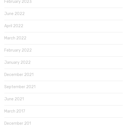
February 2023
June 2022
April 2022
March 2022
February 2022
January 2022
December 2021
September 2021
June 2021
March 2017
December 201