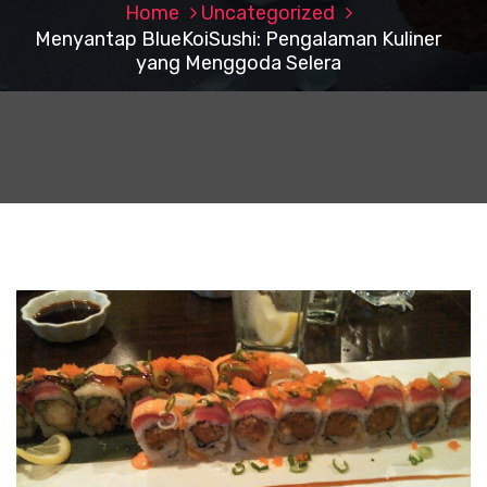
Home
Uncategorized
Menyantap BlueKoiSushi: Pengalaman Kuliner
yang Menggoda Selera