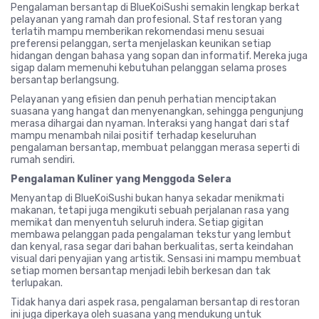
Pengalaman bersantap di BlueKoiSushi semakin lengkap berkat
pelayanan yang ramah dan profesional. Staf restoran yang
terlatih mampu memberikan rekomendasi menu sesuai
preferensi pelanggan, serta menjelaskan keunikan setiap
hidangan dengan bahasa yang sopan dan informatif. Mereka juga
sigap dalam memenuhi kebutuhan pelanggan selama proses
bersantap berlangsung.
Pelayanan yang efisien dan penuh perhatian menciptakan
suasana yang hangat dan menyenangkan, sehingga pengunjung
merasa dihargai dan nyaman. Interaksi yang hangat dari staf
mampu menambah nilai positif terhadap keseluruhan
pengalaman bersantap, membuat pelanggan merasa seperti di
rumah sendiri.
Pengalaman Kuliner yang Menggoda Selera
Menyantap di BlueKoiSushi bukan hanya sekadar menikmati
makanan, tetapi juga mengikuti sebuah perjalanan rasa yang
memikat dan menyentuh seluruh indera. Setiap gigitan
membawa pelanggan pada pengalaman tekstur yang lembut
dan kenyal, rasa segar dari bahan berkualitas, serta keindahan
visual dari penyajian yang artistik. Sensasi ini mampu membuat
setiap momen bersantap menjadi lebih berkesan dan tak
terlupakan.
Tidak hanya dari aspek rasa, pengalaman bersantap di restoran
ini juga diperkaya oleh suasana yang mendukung untuk