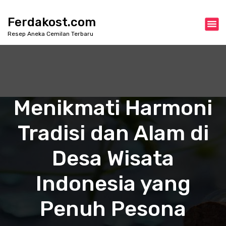
S
k
Ferdakost.com
i
Resep Aneka Cemilan Terbaru
p
t
o
c
o
n
Menikmati Harmoni
t
e
Tradisi dan Alam di
n
t
Desa Wisata
Indonesia yang
Penuh Pesona